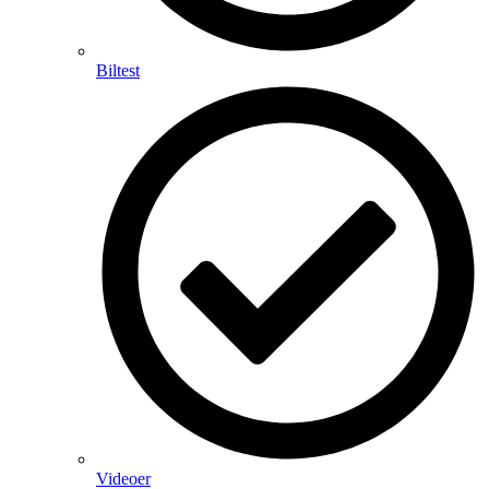
Biltest
Videoer