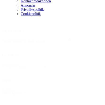
Kontakt redaktionen
Annoncer
Privatlivspolitik
Cookiepolitik
Søgeresultater
Søgeresultater
Søgeresultater
Kategorier
Kategorier
Kategorier
Sorter
Sorter
Sorter