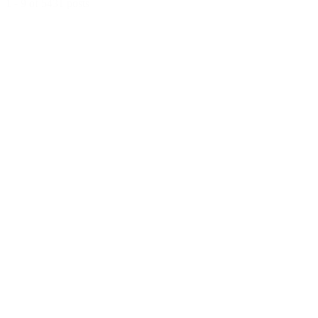
1 - 9 of 5431 posts