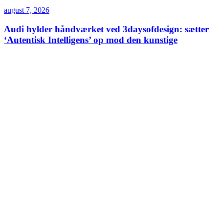
august 7, 2026
Audi hylder håndværket ved 3daysofdesign: sætter
‘Autentisk Intelligens’ op mod den kunstige