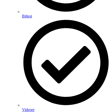
Biltest
Videoer