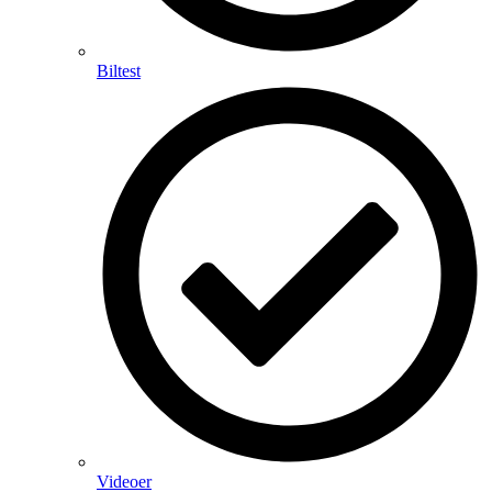
Biltest
Videoer