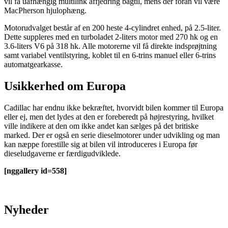
vil få uafhængig multilink affjedring bagtil, mens der foran vil være
MacPherson hjulophæng.
Motorudvalget består af en 200 heste 4-cylindret enhed, på 2.5-liter.
Dette suppleres med en turboladet 2-liters motor med 270 hk og en
3.6-liters V6 på 318 hk. Alle motorerne vil få direkte indsprøjtning
samt variabel ventilstyring, koblet til en 6-trins manuel eller 6-trins
automatgearkasse.
Usikkerhed om Europa
Cadillac har endnu ikke bekræftet, hvorvidt bilen kommer til Europa
eller ej, men det lydes at den er foreberedt på højrestyring, hvilket
ville indikere at den om ikke andet kan sælges på det britiske
marked. Der er også en serie dieselmotorer under udvikling og man
kan næppe forestille sig at bilen vil introduceres i Europa før
dieseludgaverne er færdigudviklede.
[nggallery id=558]
Nyheder