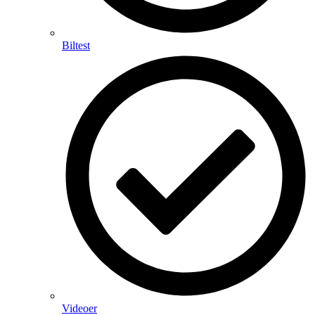
Biltest
Videoer