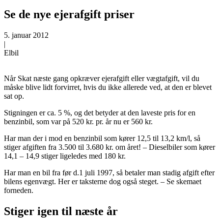
Se de nye ejerafgift priser
5. januar 2012
|
Elbil
Når Skat næste gang opkræver ejerafgift eller vægtafgift, vil du
måske blive lidt forvirret, hvis du ikke allerede ved, at den er blevet
sat op.
Stigningen er ca. 5 %, og det betyder at den laveste pris for en
benzinbil, som var på 520 kr. pr. år nu er 560 kr.
Har man der i mod en benzinbil som kører 12,5 til 13,2 km/l, så
stiger afgiften fra 3.500 til 3.680 kr. om året! – Dieselbiler som kører
14,1 – 14,9 stiger ligeledes med 180 kr.
Har man en bil fra før d.1 juli 1997, så betaler man stadig afgift efter
bilens egenvægt. Her er taksterne dog også steget. – Se skemaet
forneden.
Stiger igen til næste år