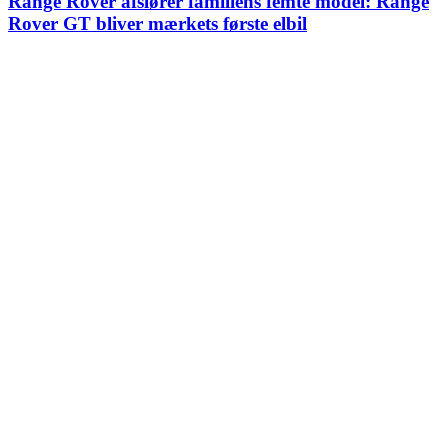
Range Rover afslører familiens femte model: Range
Rover GT bliver mærkets første elbil