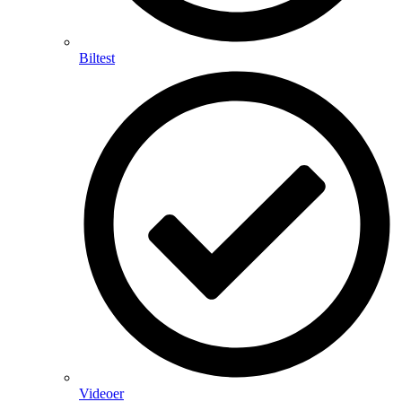
Biltest
Videoer