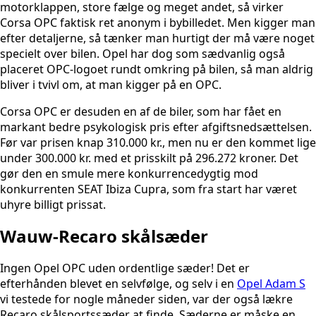
motorklappen, store fælge og meget andet, så virker
Corsa OPC faktisk ret anonym i bybilledet. Men kigger man
efter detaljerne, så tænker man hurtigt der må være noget
specielt over bilen. Opel har dog som sædvanlig også
placeret OPC-logoet rundt omkring på bilen, så man aldrig
bliver i tvivl om, at man kigger på en OPC.
Corsa OPC er desuden en af de biler, som har fået en
markant bedre psykologisk pris efter afgiftsnedsættelsen.
Før var prisen knap 310.000 kr., men nu er den kommet lige
under 300.000 kr. med et prisskilt på 296.272 kroner. Det
gør den en smule mere konkurrencedygtig mod
konkurrenten SEAT Ibiza Cupra, som fra start har været
uhyre billigt prissat.
Wauw-Recaro skålsæder
Ingen Opel OPC uden ordentlige sæder! Det er
efterhånden blevet en selvfølge, og selv i en
Opel Adam S
vi testede for nogle måneder siden, var der også lækre
Recaro skålsportssæder at finde. Sæderne er måske en