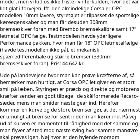
mode”, men vi lod os ikke friste i vinterkulden, hvor det var
lidt glat i forvejen. Ift. den almindelige Corsa er OPC-
modellen 10mm lavere, styretøjet er tilpasset de sportslige
køreegenskaber og man får desuden 308mm
bremseskiver foran med Brembo bremsekalibre samt 17”
letmetal OPC fælge. Testmodellen havde yderligere
Performance pakken, hvor man får 18” OPC letmetalfælge
(havde testmodellen ikke på), et mekanisk
spærredifferentiale og større bremser (330mm
bremseskiver foran). Pris: 44.642 kr.
Ude på landevejene hvor man kan prøve kræfterne af, så
bemærker man hurtigt, at Corsa OPC let giver en et stort
smil på læben. Styringen er præcis og direkte og motorens
kræfter sender en godt tilbage i de skålformerede Recaro-
sæder, mens man smider næste gear ind. Herefter
kommer en kurve og de store bremser gør, at det nærmest
er umuligt at bremse for sent inden man kører ind. På vej
ud af kurven er momentet til rådighed med det samme og
man flyver af sted mod næste sving hvor samme manøvre
skal prøves igen. Nøj hvor er den hylende morsom!