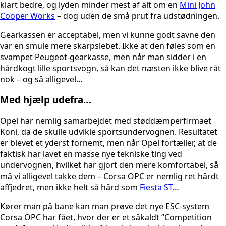
klart bedre, og lyden minder mest af alt om en
Mini John
Cooper Works
– dog uden de små prut fra udstødningen.
Gearkassen er acceptabel, men vi kunne godt savne den
var en smule mere skarpslebet. Ikke at den føles som en
svampet Peugeot-gearkasse, men når man sidder i en
hårdkogt lille sportsvogn, så kan det næsten ikke blive råt
nok – og så alligevel…
Med hjælp udefra…
Opel har nemlig samarbejdet med støddæmperfirmaet
Koni, da de skulle udvikle sportsundervognen. Resultatet
er blevet et yderst fornemt, men når Opel fortæller, at de
faktisk har lavet en masse nye tekniske ting ved
undervognen, hvilket har gjort den mere komfortabel, så
må vi alligevel takke dem – Corsa OPC er nemlig ret hårdt
affjedret, men ikke helt så hård som
Fiesta ST
…
Kører man på bane kan man prøve det nye ESC-system
Corsa OPC har fået, hvor der er et såkaldt ”Competition