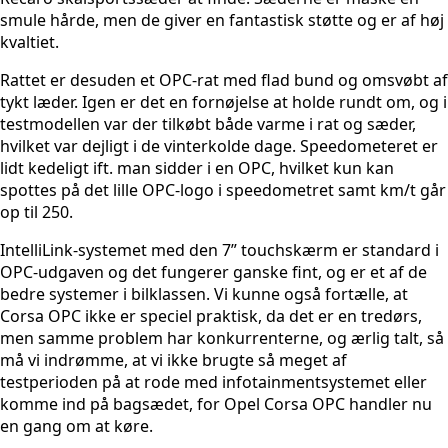
smule hårde, men de giver en fantastisk støtte og er af høj
kvaltiet.
Rattet er desuden et OPC-rat med flad bund og omsvøbt af
tykt læder. Igen er det en fornøjelse at holde rundt om, og i
testmodellen var der tilkøbt både varme i rat og sæder,
hvilket var dejligt i de vinterkolde dage. Speedometeret er
lidt kedeligt ift. man sidder i en OPC, hvilket kun kan
spottes på det lille OPC-logo i speedometret samt km/t går
op til 250.
IntelliLink-systemet med den 7” touchskærm er standard i
OPC-udgaven og det fungerer ganske fint, og er et af de
bedre systemer i bilklassen. Vi kunne også fortælle, at
Corsa OPC ikke er speciel praktisk, da det er en tredørs,
men samme problem har konkurrenterne, og ærlig talt, så
må vi indrømme, at vi ikke brugte så meget af
testperioden på at rode med infotainmentsystemet eller
komme ind på bagsædet, for Opel Corsa OPC handler nu
en gang om at køre.