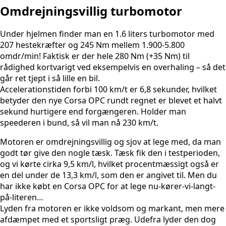
Omdrejningsvillig turbomotor
Under hjelmen finder man en 1.6 liters turbomotor med
207 hestekræfter og 245 Nm mellem 1.900-5.800
omdr/min! Faktisk er der hele 280 Nm (+35 Nm) til
rådighed kortvarigt ved eksempelvis en overhaling – så det
går ret tjept i så lille en bil.
Accelerationstiden forbi 100 km/t er 6,8 sekunder, hvilket
betyder den nye Corsa OPC rundt regnet er blevet et halvt
sekund hurtigere end forgængeren. Holder man
speederen i bund, så vil man nå 230 km/t.
Motoren er omdrejningsvillig og sjov at lege med, da man
godt tør give den nogle tæsk. Tæsk fik den i testperioden,
og vi kørte cirka 9,5 km/l, hvilket procentmæssigt også er
en del under de 13,3 km/l, som den er angivet til. Men du
har ikke købt en Corsa OPC for at lege nu-kører-vi-langt-
på-literen…
Lyden fra motoren er ikke voldsom og markant, men mere
afdæmpet med et sportsligt præg. Udefra lyder den dog