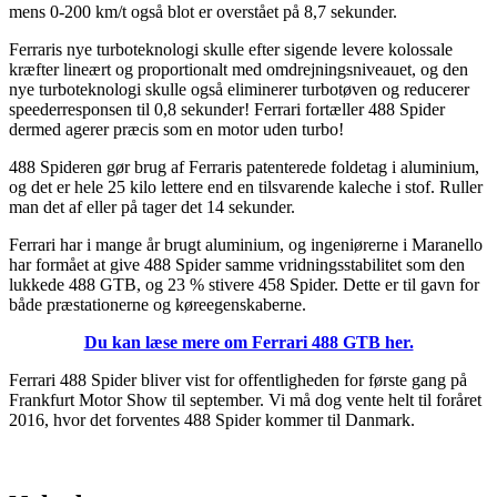
mens 0-200 km/t også blot er overstået på 8,7 sekunder.
Ferraris nye turboteknologi skulle efter sigende levere kolossale
kræfter lineært og proportionalt med omdrejningsniveauet, og den
nye turboteknologi skulle også eliminerer turbotøven og reducerer
speederresponsen til 0,8 sekunder! Ferrari fortæller 488 Spider
dermed agerer præcis som en motor uden turbo!
488 Spideren gør brug af Ferraris patenterede foldetag i aluminium,
og det er hele 25 kilo lettere end en tilsvarende kaleche i stof. Ruller
man det af eller på tager det 14 sekunder.
Ferrari har i mange år brugt aluminium, og ingeniørerne i Maranello
har formået at give 488 Spider samme vridningsstabilitet som den
lukkede 488 GTB, og 23 % stivere 458 Spider. Dette er til gavn for
både præstationerne og køreegenskaberne.
Du kan læse mere om Ferrari 488 GTB her.
Ferrari 488 Spider bliver vist for offentligheden for første gang på
Frankfurt Motor Show til september. Vi må dog vente helt til foråret
2016, hvor det forventes 488 Spider kommer til Danmark.