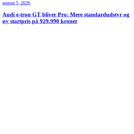
august 5, 2026
Audi e-tron GT bliver Pro: Mere standardudstyr og
ny startpris på 929.990 kroner