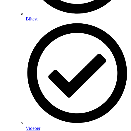
Biltest
Videoer