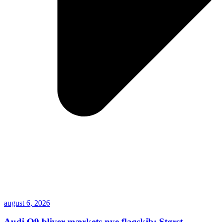
august 6, 2026
Audi Q9 bliver mærkets nye flagskib: Størst