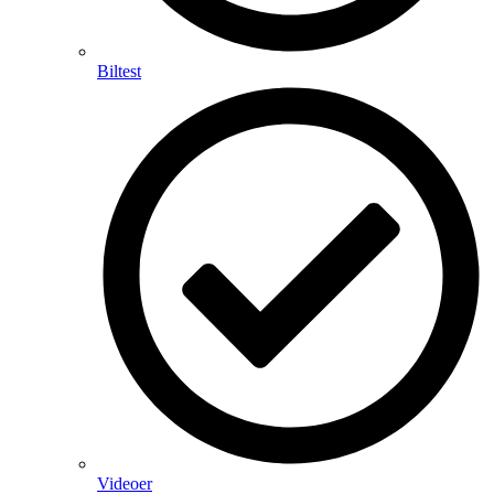
Biltest
Videoer