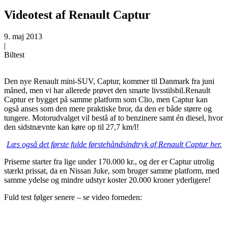
Videotest af Renault Captur
9. maj 2013
|
Biltest
Den nye Renault mini-SUV, Captur, kommer til Danmark fra juni
måned, men vi har allerede prøvet den smarte livsstilsbil.
Renault
Captur er bygget på samme platform som Clio, men Captur kan
også anses som den mere praktiske bror, da den er både større og
tungere. Motorudvalget vil bestå af to benzinere samt én diesel, hvor
den sidstnævnte kan køre op til 27,7 km/l!
Læs også det første fulde førstehåndsindtryk af Renault Captur her.
Priserne starter fra lige under 170.000 kr., og der er Captur utrolig
stærkt prissat, da en Nissan Juke, som bruger samme platform, med
samme ydelse og mindre udstyr koster 20.000 kroner yderligere!
Fuld test følger senere – se video forneden: