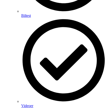
Biltest
Videoer