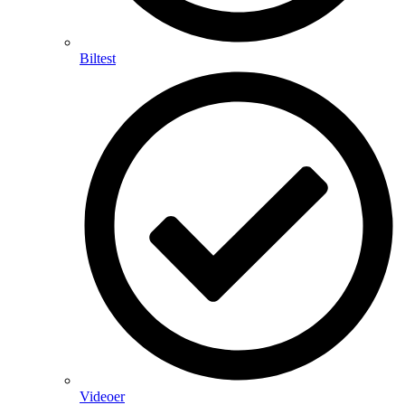
Biltest
Videoer