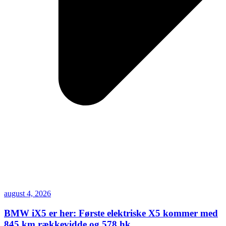
august 4, 2026
BMW iX5 er her: Første elektriske X5 kommer med
845 km rækkevidde og 578 hk