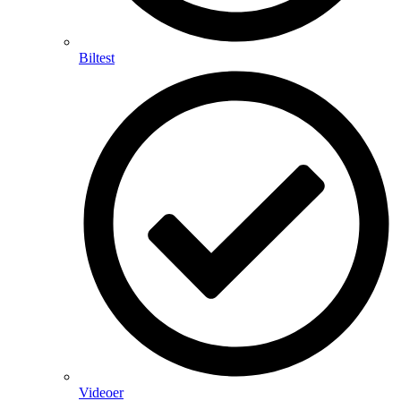
Biltest
Videoer