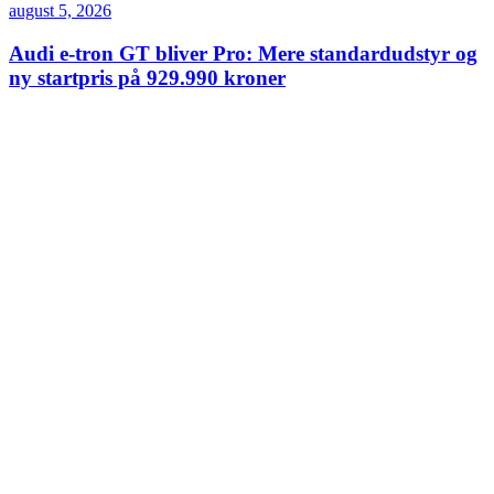
august 5, 2026
Audi e-tron GT bliver Pro: Mere standardudstyr og
ny startpris på 929.990 kroner