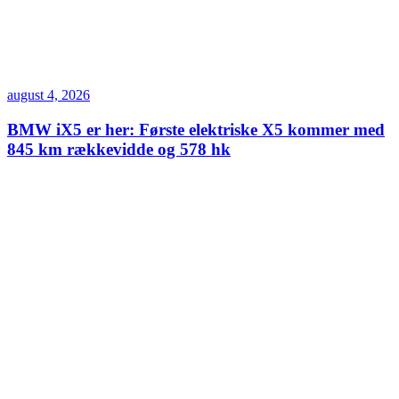
august 4, 2026
BMW iX5 er her: Første elektriske X5 kommer med
845 km rækkevidde og 578 hk