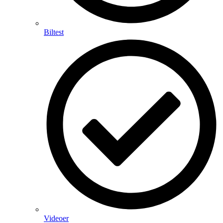
Biltest
Videoer