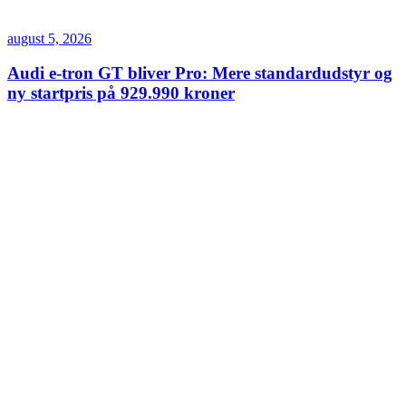
august 5, 2026
Audi e-tron GT bliver Pro: Mere standardudstyr og
ny startpris på 929.990 kroner