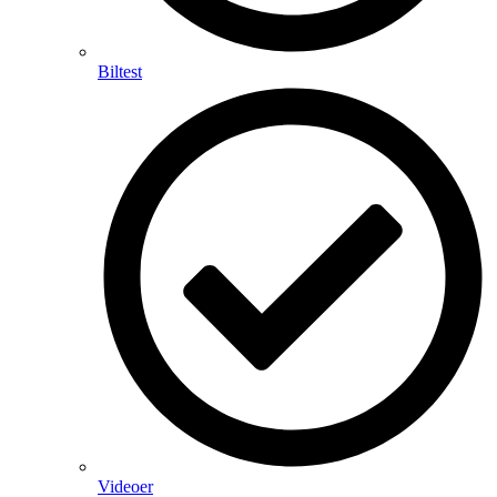
Biltest
Videoer