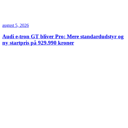
august 5, 2026
Audi e-tron GT bliver Pro: Mere standardudstyr og
ny startpris på 929.990 kroner