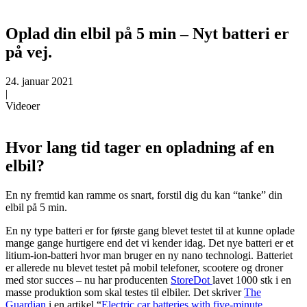
Oplad din elbil på 5 min – Nyt batteri er
på vej.
24. januar 2021
|
Videoer
Hvor lang tid tager en opladning af en
elbil?
En ny fremtid kan ramme os snart, forstil dig du kan “tanke” din
elbil på 5 min.
En ny type batteri er for første gang blevet testet til at kunne oplade
mange gange hurtigere end det vi kender idag. Det nye batteri er et
litium-ion-batteri hvor man bruger en ny nano technologi. Batteriet
er allerede nu blevet testet på mobil telefoner, scootere og droner
med stor succes – nu har producenten
StoreDot
lavet 1000 stk i en
masse produktion som skal testes til elbiler. Det skriver
The
Guardian
i en artikel “
Electric car batteries with five-minute