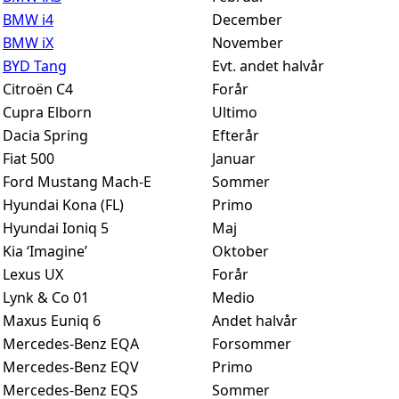
BMW i4
December
BMW iX
November
BYD Tang
Evt. andet halvår
Citroën C4
Forår
Cupra Elborn
Ultimo
Dacia Spring
Efterår
Fiat 500
Januar
Ford Mustang Mach-E
Sommer
Hyundai Kona (FL)
Primo
Hyundai Ioniq 5
Maj
Kia ‘Imagine’
Oktober
Lexus UX
Forår
Lynk & Co 01
Medio
Maxus Euniq 6
Andet halvår
Mercedes-Benz EQA
Forsommer
Mercedes-Benz EQV
Primo
Mercedes-Benz EQS
Sommer