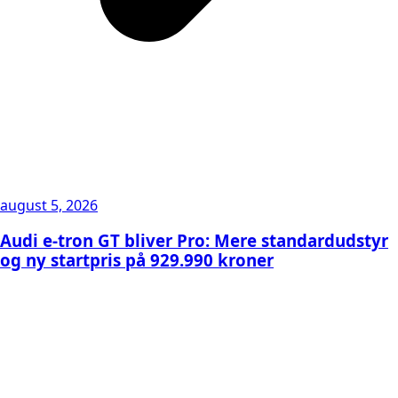
august 5, 2026
Audi e-tron GT bliver Pro: Mere standardudstyr
og ny startpris på 929.990 kroner