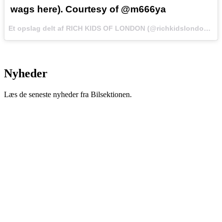
wags here). Courtesy of @m666ya
Et opslag delt af RICH KIDS OF LONDON (@richkidslondon) den
Nyheder
Læs de seneste nyheder fra Bilsektionen.