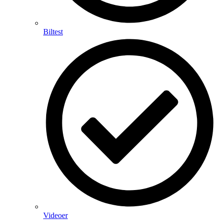
Biltest
Videoer