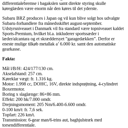
differentialebremse i bagakslen samt direkte styring skulle
køreglæden være enorm når den køres til det yderste.
Subaru BRZ produces i Japan og vil kun blive solgt hos udvalgte
Subaru-forhandlere fra månedsskiftet august-september.
Udstyrsniveauet i Danmark vil fra standard være topniveauet kaldet
Sports-Premium, hvilket bl.a. inkluderer sportssæder i
læder/alcantara og et skræddersyet ”garagedækken”. Derfor er
eneste mulige tilkøb metallak a’ 6.000 kr. samt den automatiske
gearkasse.
Fakta:
Mål l/B/H: 424/177/130 cm.
Akselafstand: 257 cm.
Køreklar vægt: fr. 1.316 kg.
Motor: 1.998 cc, DOHC, 16V, direkte indsprøjtning, 4-cylindret
Boxermotor.
Boring x slaglænge: 86×86 mm.
Effekt: 200 hk/7.000 omdr.
Drejningsmoment: 205 Nm/6.400-6.600 omdr.
0-100 km/t: fr. 7,6 sek.
Topfart: 226 km/t.
Transmission: 6-gear man/6-trins aut, baghjulstræk med
torsendifferentiale.