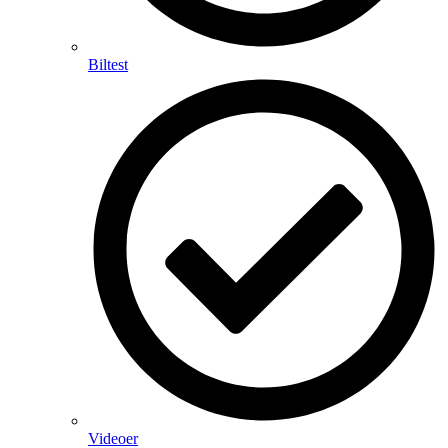
Biltest
Videoer