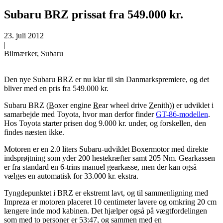
Subaru BRZ prissat fra 549.000 kr.
23. juli 2012
|
Bilmærker, Subaru
Den nye Subaru BRZ er nu klar til sin Danmarkspremiere, og det
bliver med en pris fra 549.000 kr.
Subaru BRZ (
B
oxer engine
R
ear wheel drive
Z
enith)) er udviklet i
samarbejde med Toyota, hvor man derfor finder
GT-86-modellen
.
Hos Toyota starter prisen dog 9.000 kr. under, og forskellen, den
findes næsten ikke.
Motoren er en 2.0 liters Subaru-udviklet Boxermotor med direkte
indsprøjtning som yder 200 hestekræfter samt 205 Nm. Gearkassen
er fra standard en 6-trins manuel gearkasse, men der kan også
vælges en automatisk for 33.000 kr. ekstra.
Tyngdepunktet i BRZ er ekstremt lavt, og til sammenligning med
Impreza er motoren placeret 10 centimeter lavere og omkring 20 cm
længere inde mod kabinen. Det hjælper også på vægtfordelingen
som med to personer er 53:47, og sammen med en