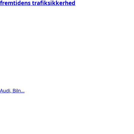
fremtidens trafiksikkerhed
Audi, Biln...