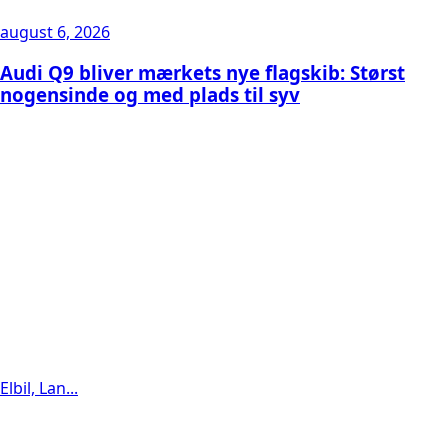
august 6, 2026
Audi Q9 bliver mærkets nye flagskib: Størst
nogensinde og med plads til syv
Elbil, Lan...