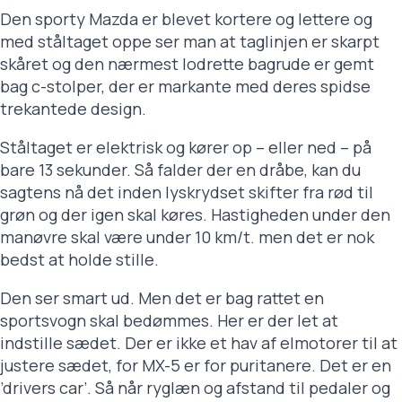
Den sporty Mazda er blevet kortere og lettere og
med ståltaget oppe ser man at taglinjen er skarpt
skåret og den nærmest lodrette bagrude er gemt
bag c-stolper, der er markante med deres spidse
trekantede design.
Ståltaget er elektrisk og kører op – eller ned – på
bare 13 sekunder. Så falder der en dråbe, kan du
sagtens nå det inden lyskrydset skifter fra rød til
grøn og der igen skal køres. Hastigheden under den
manøvre skal være under 10 km/t. men det er nok
bedst at holde stille.
Den ser smart ud. Men det er bag rattet en
sportsvogn skal bedømmes. Her er der let at
indstille sædet. Der er ikke et hav af elmotorer til at
justere sædet, for MX-5 er for puritanere. Det er en
’drivers car’. Så når ryglæn og afstand til pedaler og