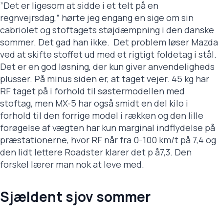
”Det er ligesom at sidde i et telt på en
regnvejrsdag,” hørte jeg engang en sige om sin
cabriolet og stoftagets støjdæmpning i den danske
sommer. Det gad han ikke. Det problem løser Mazda
ved at skifte stoffet ud med et rigtigt foldetag i stål.
Det er en god løsning, der kun giver anvendeligheds
plusser. På minus siden er, at taget vejer. 45 kg har
RF taget på i forhold til søstermodellen med
stoftag, men MX-5 har også smidt en del kilo i
forhold til den forrige model i rækken og den lille
forøgelse af vægten har kun marginal indflydelse på
præstationerne, hvor RF når fra 0-100 km/t på 7,4 og
den lidt lettere Roadster klarer det p å7,3. Den
forskel lærer man nok at leve med.
Sjældent sjov sommer