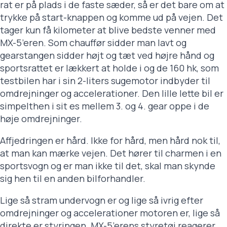
rat er på plads i de faste sæder, så er det bare om at
trykke på start-knappen og komme ud på vejen. Det
tager kun få kilometer at blive bedste venner med
MX-5’eren. Som chauffør sidder man lavt og
gearstangen sidder højt og tæt ved højre hånd og
sportsrattet er lækkert at holde i og de 160 hk, som
testbilen har i sin 2-liters sugemotor indbyder til
omdrejninger og accelerationer. Den lille lette bil er
simpelthen i sit es mellem 3. og 4. gear oppe i de
høje omdrejninger.
Affjedringen er hård. Ikke for hård, men hård nok til,
at man kan mærke vejen. Det hører til charmen i en
sportsvogn og er man ikke til det, skal man skynde
sig hen til en anden bilforhandler.
Lige så stram undervogn er og lige så ivrig efter
omdrejninger og accelerationer motoren er, lige så
direkte er styringen. MX-5’erens styretøj reagerer