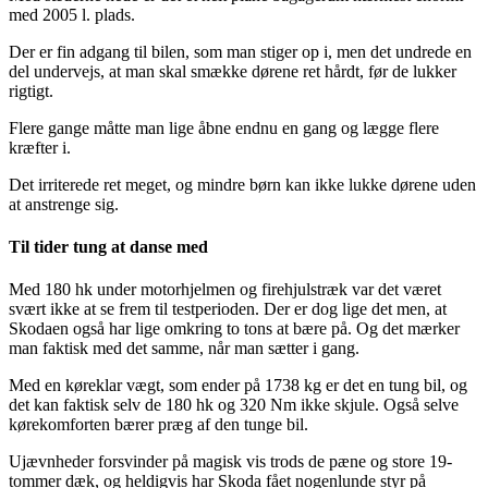
med 2005 l. plads.
Der er fin adgang til bilen, som man stiger op i, men det undrede en
del undervejs, at man skal smække dørene ret hårdt, før de lukker
rigtigt.
Flere gange måtte man lige åbne endnu en gang og lægge flere
kræfter i.
Det irriterede ret meget, og mindre børn kan ikke lukke dørene uden
at anstrenge sig.
Til tider tung at danse med
Med 180 hk under motorhjelmen og firehjulstræk var det været
svært ikke at se frem til testperioden. Der er dog lige det men, at
Skodaen også har lige omkring to tons at bære på. Og det mærker
man faktisk med det samme, når man sætter i gang.
Med en køreklar vægt, som ender på 1738 kg er det en tung bil, og
det kan faktisk selv de 180 hk og 320 Nm ikke skjule. Også selve
kørekomforten bærer præg af den tunge bil.
Ujævnheder forsvinder på magisk vis trods de pæne og store 19-
tommer dæk, og heldigvis har Skoda fået nogenlunde styr på