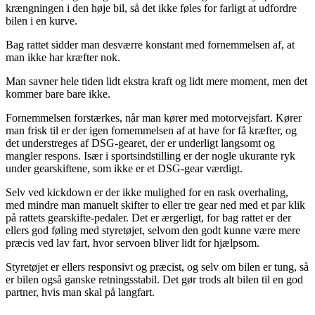
krængningen i den høje bil, så det ikke føles for farligt at udfordre
bilen i en kurve.
Bag rattet sidder man desværre konstant med fornemmelsen af, at
man ikke har kræfter nok.
Man savner hele tiden lidt ekstra kraft og lidt mere moment, men det
kommer bare bare ikke.
Fornemmelsen forstærkes, når man kører med motorvejsfart. Kører
man frisk til er der igen fornemmelsen af at have for få kræfter, og
det understreges af DSG-gearet, der er underligt langsomt og
mangler respons. Især i sportsindstilling er der nogle ukurante ryk
under gearskiftene, som ikke er et DSG-gear værdigt.
Selv ved kickdown er der ikke mulighed for en rask overhaling,
med mindre man manuelt skifter to eller tre gear ned med et par klik
på rattets gearskifte-pedaler. Det er ærgerligt, for bag rattet er der
ellers god føling med styretøjet, selvom den godt kunne være mere
præcis ved lav fart, hvor servoen bliver lidt for hjælpsom.
Styretøjet er ellers responsivt og præcist, og selv om bilen er tung, så
er bilen også ganske retningsstabil. Det gør trods alt bilen til en god
partner, hvis man skal på langfart.