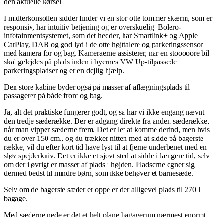
den aktuelle kørsel.
I midterkonsollen sidder finder vi en stor otte tommer skærm, som er
responsiv, har intuitiv betjening og er overskuelig. Bolero-
infotainmentsystemet, som det hedder, har Smartlink+ og Apple
CarPlay, DAB og god lyd i de otte højttalere og parkeringssensor
med kamera for og bag. Kameraerne assisterer, når en stooooore bil
skal gelejdes på plads inden i byernes VW Up-tilpassede
parkeringspladser og er en dejlig hjælp.
Den store kabine byder også på masser af aflægningsplads til
passagerer på både front og bag.
Ja, alt det praktiske fungerer godt, og så har vi ikke engang nævnt
den tredje sæderække. Der er adgang direkte fra anden sæderække,
når man vipper sæderne frem. Det er let at komme derind, men hvis
du er over 150 cm., og du trækker nitten med at sidde på bagerste
række, vil du efter kort tid have lyst til at fjerne underbenet med en
sløv spejderkniv. Det er ikke et sjovt sted at sidde i længere tid, selv
om der i øvrigt er masser af plads i højden. Pladserne egner sig
dermed bedst til mindre børn, som ikke behøver et barnesæde.
Selv om de bagerste sæder er oppe er der alligevel plads til 270 l.
bagage.
Med sæderne nede er det et helt plane bagagerum nærmest enormt