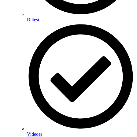
Biltest
Videoer