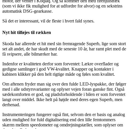
motor, der venter i Koqiaq. Og så kommer den med firehjulstræk
(som vi ikke fik mulighed for at udfordre for alvor) og en sekstrins
automatisk DSG-gearkasse.
Så det er interessant, vil de fleste i hvert fald synes.
Nyt hit tilføjes til rækken
Skoda har allerede et hit med sin fremragende Superb, lige som stort
set alt andet, de har skudt med de seneste 10 år, har ramt plet med de
få svipsere, alle bilmærker har.
Indenfor er kvaliteten derfor som forventet: Lækre overflader og
gedigne samlinger i god VW-kvalitet. Knapper og kontakter i
kabinen klikker på den helt rigtige måde og føles som kvalitet.
Om aftenen fryder man sig over den fulde LED-lyspakke, der følger
med i alle udstyrsvarianter og oplyser vejen foran ganske fint. Også
sædekomforten er god, og pladsforholdende i bilen er som forventet
langt over middel. Ikke helt på højde med deres egen Superb, men
derhenad.
Instrumenteringen fungerer også fint, selvom den er basis og analog
uden mulighed for fuld digitalisering end den lille femtommers
skærm mellem speedometer og omdrejningstæller, som oplyser om