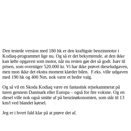
Den testede version med 180 hk er den kraftigste benzinmotor i
Kodiaq-programmet lige nu. Og så er det bekymrende, at den ikke
kan løfte opgaven som motor, når nu resten gør det så godt. Især til
prisen, som overstiger 520.000 kr. Vi har ikke prøvet dieseludgaven,
men mon ikke det ekstra moment klæder bilen. F.eks. ville udgaven
med 190 hk og 400 Nm. nok være et bedre valg.
Og så vil en Skoda Kodiaq være en fantastisk rejsekammerat på
turen gennem Danmark eller Europa – også for fire voksne. Og en
diesel ville nok også smitte af på benzinøkonomien, som står til 13
km/l ved blandet kørsel.
Jeg er i hvert fald klar på at prøve det af.