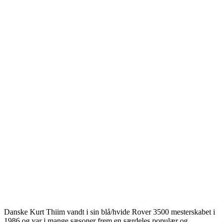
Danske Kurt Thiim vandt i sin blå/hvide Rover 3500 mesterskabet i
1986 og var i mange sæsoner frem en særdeles populær og