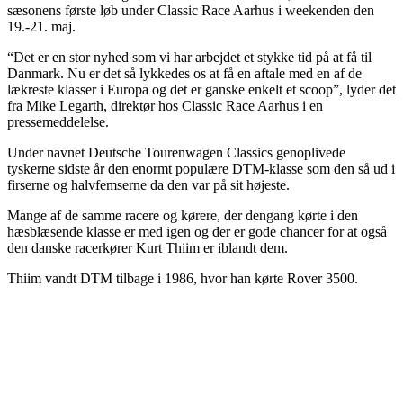
sæsonens første løb under Classic Race Aarhus i weekenden den
19.-21. maj.
“Det er en stor nyhed som vi har arbejdet et stykke tid på at få til
Danmark. Nu er det så lykkedes os at få en aftale med en af de
lækreste klasser i Europa og det er ganske enkelt et scoop”, lyder det
fra Mike Legarth, direktør hos Classic Race Aarhus i en
pressemeddelelse.
Under navnet Deutsche Tourenwagen Classics genoplivede
tyskerne sidste år den enormt populære DTM-klasse som den så ud i
firserne og halvfemserne da den var på sit højeste.
Mange af de samme racere og kørere, der dengang kørte i den
hæsblæsende klasse er med igen og der er gode chancer for at også
den danske racerkører Kurt Thiim er iblandt dem.
Thiim vandt DTM tilbage i 1986, hvor han kørte Rover 3500.