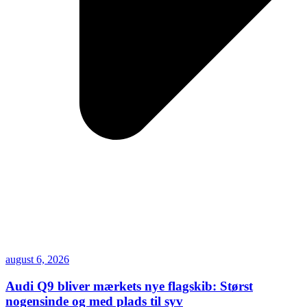
august 6, 2026
Audi Q9 bliver mærkets nye flagskib: Størst
nogensinde og med plads til syv