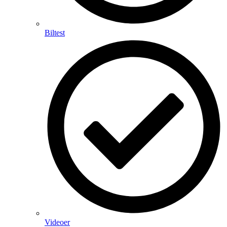
Biltest
Videoer