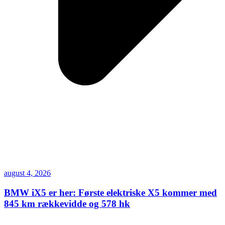
august 4, 2026
BMW iX5 er her: Første elektriske X5 kommer med
845 km rækkevidde og 578 hk