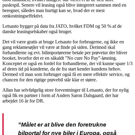
puslespil. Senere vil leasing også blive integreret sammen med en
beregner, således man hurtigt kan se, hvad der er mest
omkostningseffektivt.
Letsauto bygger på data fra JATO, hvilket FDM og 50 % af de
danske leasingselskaber også bruger.
Det vil være gratis at bruge Letsauto for forbrugerne, og ikke en
gang reklamesøjler vil være at finde på siden. Derimod skal
forhandlerne og evt. bilimportørerne betale per prøvetur der bliver
booket, hvorfor det er en såkaldt ”No cure No Pay”-løsning.
Konceptet er også en fordel for forhandlerne, der vil kunne spare 1/3
af deres tid på kunderne, da de fra start kender kundens behov.
Dermed vil man som forbruger også få en mere effektiv service, og
chancen for den rigtige prøvebil står klar er større.
Allan har selvfølgelig store forventninger til Letsauto, der for nylig
også fik en partner i form af Anders Saron Dalsgaard, der har
arbejdet 16 år for DR.
”Målet er at blive den foretrukne
bilportal for nye biler i Europa, også