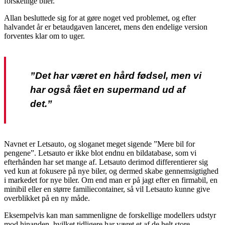
forskellige biler.
Allan besluttede sig for at gøre noget ved problemet, og efter
halvandet år er betaudgaven lanceret, mens den endelige version
forventes klar om to uger.
”Det har været en hård fødsel, men vi
har også fået en supermand ud af
det.”
Navnet er Letsauto, og sloganet meget sigende ”Mere bil for
pengene”. Letsauto er ikke blot endnu en bildatabase, som vi
efterhånden har set mange af. Letsauto derimod differentierer sig
ved kun at fokusere på nye biler, og dermed skabe gennemsigtighed
i markedet for nye biler. Om end man er på jagt efter en firmabil, en
minibil eller en større familiecontainer, så vil Letsauto kunne give
overblikket på en ny måde.
Eksempelvis kan man sammenligne de forskellige modellers udstyr
mod hinanden, hvilket tidligere har været et af de helt store