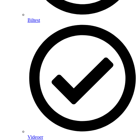
Biltest
Videoer