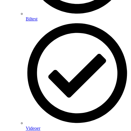
Biltest
Videoer