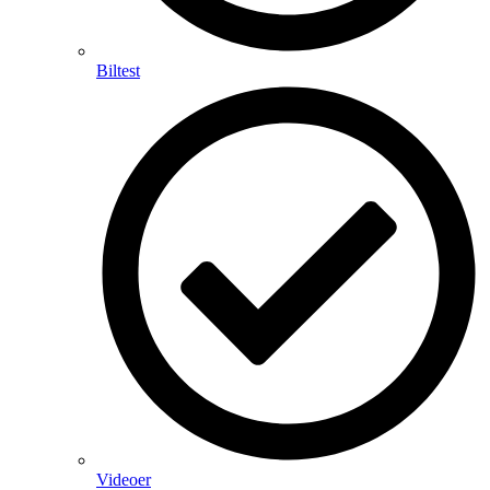
Biltest
Videoer