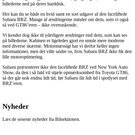
billederne ned på deres harddisk.
Her kan du se både en hvid samt en sort udgave af den faceliftede
Subaru BRZ. Mange af ændringerne minder om dem, som vi også
så ved GT86’eren – ikke overraskende.
Vi kender dog ikke til yderligere ændringer end dem, som kan ses
på billederne. Kabinen er ligeledes gjort en smule mere moderne
med diverse skærme. Motormæssigt har vi derfor heller ingen
informationer, men det ville undre os, hvis Subaru BRZ ikke fik den
lille motoroptimering.
Subaru præsenterer ikke den faceliftede BRZ ved New York Auto
Show, da den i så fald vil stjæle opmærksomhed fra Toyota GT86,
så der går nok endnu lidt tid, før Subaru får lidt tid i spotlyset med
BRZ’eren.
Nyheder
Læs de seneste nyheder fra Bilsektionen.