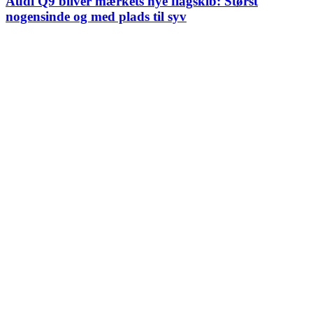
Audi Q9 bliver mærkets nye flagskib: Størst
nogensinde og med plads til syv