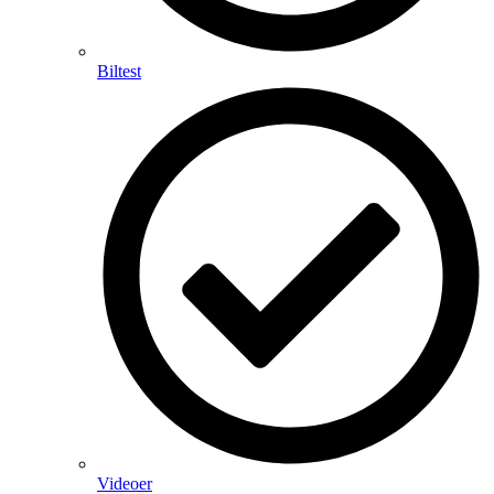
Biltest
Videoer