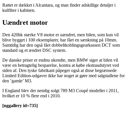
Rattet er dækket i Alcantara, og man finder adskillige detaljer i
kulfiber i kabinen.
Uændret motor
Den 420hk stærke V8 motor er uændret, men bilen, som kun vil
blive bygget i 100 eksemplarer, har fået en sænkning på 10mm.
Samtidig har den også fået dobbeltkoblingsgearkassen DCT som
standard og et ændret DSC system.
De danske priser er endnu ukendte, men BMW siger at bilen vil
være en betragtelig besparelse, kontra at købe ekstraudstyret ved
siden af. Den tyske fabrikant påpeger også at disse begrænsede
Limited Edition-udgaver ikke har noget at gøre med salgstallene for
den ’gamle’ M3.
I England blev der nemlig solgt 789 M3 Coupé modeller i 2011,
hvilket er 10 % flere end i 2010.
[nggallery id=735]