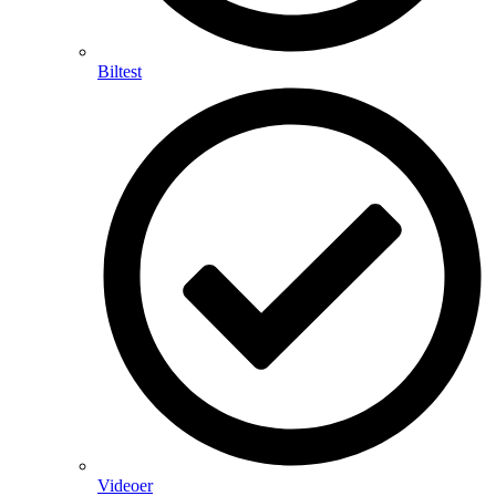
Biltest
Videoer