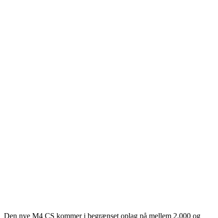
Den nye M4 CS kommer i begrænset oplag på mellem 2.000 og