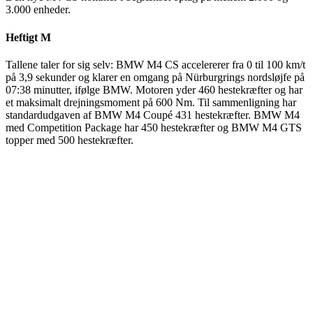
3.000 enheder.
Heftigt M
Tallene taler for sig selv: BMW M4 CS accelererer fra 0 til 100 km/t
på 3,9 sekunder og klarer en omgang på Nürburgrings nordsløjfe på
07:38 minutter, ifølge BMW. Motoren yder 460 hestekræfter og har
et maksimalt drejningsmoment på 600 Nm. Til sammenligning har
standardudgaven af BMW M4 Coupé 431 hestekræfter. BMW M4
med Competition Package har 450 hestekræfter og BMW M4 GTS
topper med 500 hestekræfter.