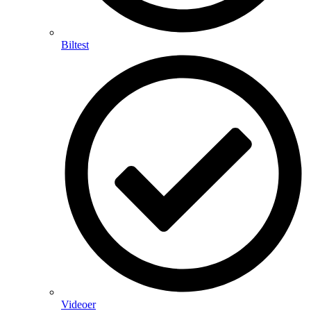
Biltest
Videoer