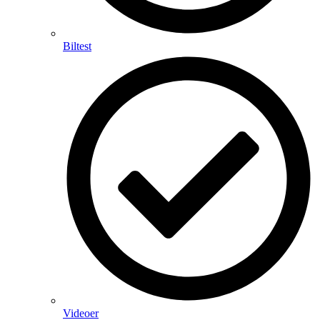
Biltest
Videoer