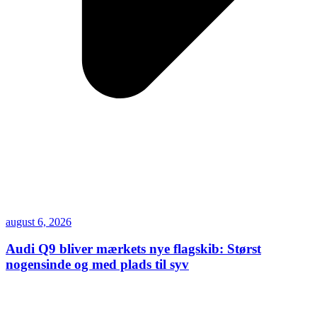
august 6, 2026
Audi Q9 bliver mærkets nye flagskib: Størst
nogensinde og med plads til syv