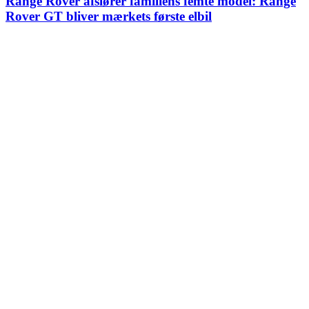
Range Rover afslører familiens femte model: Range
Rover GT bliver mærkets første elbil