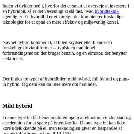
Inden vi dykker ned i, hvorfor det er smart at overveje at investere i
en hybridbil, så er det væsentligt at slå fast, hvad
hybridteknik
egentlig er. En hybridbil er et køretøj, der kombinerer forskellige
teknologier for at opnå en mere effektiv og miljøvenlig kørsel.
Navnet hybrid kommer af, at bilen krydser eller blander to
forskellige drivkraftformer – typisk en traditionel
forbrændingsmotor, der bruger benzin, og en elmotor, der benytter
elektricitet.
Der findes tre typer af hybridbiler: mild hybrid, full hybrid og plug-
in hybrid. Og dem kan du lære mere om herunder.
Mild hybrid
I denne type bil får benzinmotoren hjælp af elmotoren under start og
acceleration for at spare på brændstoffet. Denne type bil kan ikke
køre udelukkende på el, men teknologien giver en besparelse af
brændstofforbruget på op til 10-15%.