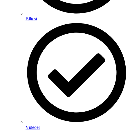
Biltest
Videoer