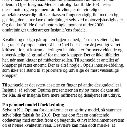
udenom Opel Insignia. Med sin utroligt kraftfulde 163-hestes
dieselmotor og en gennemført drivline, er det virkelig en
anbefalelsesværdig bil. Gearkassen fungerer rigtig fint med en høj
gearing, der sikrer lave omdrejninger selv ved motorvejshastigheder.
Og den kraftfulde dieselmotors høje moment under 2000
omdrejninger understreger Insignia’ens fordele.
Kvalitet og design går op i en højere enhed, når man sætter sig ind
bag rattet. Apropos rattet, så har Opel i de senere år jævnligt været
kritiseret for, at instrumenteringen i kabinen er for overvældende og
uoverskuelig på grund af for mange knapper. Det er ikke tilfældet
her, når man kigger på midterkonsollen. Til gengæld er antallet af
knapper på rattet enormt. Der er altså nogle i Opels interiør-afdeling,
som ikke er i stand til at prioritere og udvælge de mest væsentlige
knapper.
Til gengæld er det svært at sætte en finger på andre designdetaljer i
Insignia, så selvom Optima præsenterer en ny og mere elegant stil
for Kia, så er Insignia bare mere raffineret og detaljeret i sit udtryk.
En gammel model i forklædning
Selvom Kia Optima for danskerne er en spritny model, så stammer
selve bilen faktisk fra 2010. Den har dog fået en omfattende
opdatering med ændret front og bagende, et nyt infotainment-system
og et højere kvalitetsniveau. Desværre kan man godt mærke, at