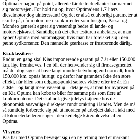
Optima er bagud på point, allerede før de to duellanter har nærmet
sig motorvejen. For hold nu op, hvor Optima’ens 1.7-liters
dieselmotor dog uinteressant! Og det er altså et alvorligt parameter at
skuffe på, når motorerne i konkurrenter som Insignia, Passat og
Mondeo generelt egner sig væsentligt bedre til lande- og
motorvejskørsel. Samtidig må det efter testturen anbefales, at man
køber Optima med automatgear, hvis man har forelsket sig i den
pæne sydkoreaner. Den manuelle gearkasse er frustrerende dårlig.
Kia-klassikere
Endnu en gang skal Kias imponerende garanti på 7 år eller 150.000
km. lige fremhæves. I en bil, der henvender sig til firmasegmentet,
må det dog siges at have langt mindre betydning end normalt, fordi
150.000 km. opnås hurtigt, og derfor har garantien ikke den store
effekt, når bilen som udgangspunkt sælges videre efter tre år. En
sidste – og langt mere væsentlig – detalje er, at man for nyprisen på
en Kia Optima kan købe to biler for samme pris som flere af
konkurrenterne. Det skal nok give julelys i øjnene hos de
økonomisk ansvarlige direktører rundt omkring i landet. Men de må
så samtidig forberede sig på, at moralen på arbejdet daler i takt med
at kilometertælleren stiger i den kedelige køreoplevelse af en
Optima.
Vi synes
Kia har med Optima bevæget sig i en ny retning med et markant