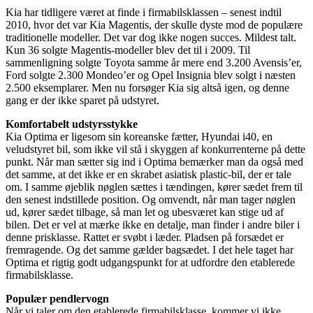
Kia har tidligere været at finde i firmabilsklassen – senest indtil
2010, hvor det var Kia Magentis, der skulle dyste mod de populære
traditionelle modeller. Det var dog ikke nogen succes. Mildest talt.
Kun 36 solgte Magentis-modeller blev det til i 2009. Til
sammenligning solgte Toyota samme år mere end 3.200 Avensis’er,
Ford solgte 2.300 Mondeo’er og Opel Insignia blev solgt i næsten
2.500 eksemplarer. Men nu forsøger Kia sig altså igen, og denne
gang er der ikke sparet på udstyret.
Komfortabelt udstyrsstykke
Kia Optima er ligesom sin koreanske fætter, Hyundai i40, en
veludstyret bil, som ikke vil stå i skyggen af konkurrenterne på dette
punkt. Når man sætter sig ind i Optima bemærker man da også med
det samme, at det ikke er en skrabet asiatisk plastic-bil, der er tale
om. I samme øjeblik nøglen sættes i tændingen, kører sædet frem til
den senest indstillede position. Og omvendt, når man tager nøglen
ud, kører sædet tilbage, så man let og ubesværet kan stige ud af
bilen. Det er vel at mærke ikke en detalje, man finder i andre biler i
denne prisklasse. Rattet er svøbt i læder. Pladsen på forsædet er
fremragende. Og det samme gælder bagsædet. I det hele taget har
Optima et rigtig godt udgangspunkt for at udfordre den etablerede
firmabilsklasse.
Populær pendlervogn
Når vi taler om den etablerede firmabilsklasse, kommer vi ikke