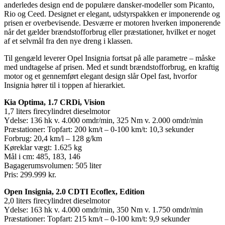
anderledes design end de populære dansker-modeller som Picanto,
Rio og Ceed. Designet er elegant, udstyrspakken er imponerende og
prisen er overbevisende. Desværre er motoren hverken imponerende
når det gælder brændstofforbrug eller præstationer, hvilket er noget
af et selvmål fra den nye dreng i klassen.
Til gengæld leverer Opel Insignia fortsat på alle parametre – måske
med undtagelse af prisen. Med et sundt brændstofforbrug, en kraftig
motor og et gennemført elegant design slår Opel fast, hvorfor
Insignia hører til i toppen af hierarkiet.
Kia Optima, 1.7 CRDi, Vision
1,7 liters firecylindret dieselmotor
Ydelse: 136 hk v. 4.000 omdr/min, 325 Nm v. 2.000 omdr/min
Præstationer: Topfart: 200 km/t – 0-100 km/t: 10,3 sekunder
Forbrug: 20,4 km/l – 128 g/km
Køreklar vægt: 1.625 kg
Mål i cm: 485, 183, 146
Bagagerumsvolumen: 505 liter
Pris: 299.999 kr.
Open Insignia, 2.0 CDTI Ecoflex, Edition
2,0 liters firecylindret dieselmotor
Ydelse: 163 hk v. 4.000 omdr/min, 350 Nm v. 1.750 omdr/min
Præstationer: Topfart: 215 km/t – 0-100 km/t: 9,9 sekunder