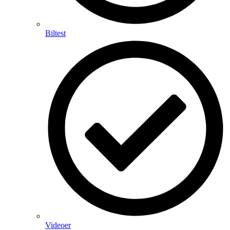
Biltest
Videoer