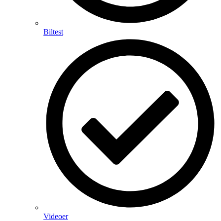
Biltest
Videoer