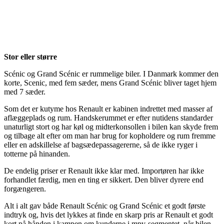
Stor eller større
Scénic og Grand Scénic er rummelige biler. I Danmark kommer den
korte, Scenic, med fem sæder, mens Grand Scénic bliver taget hjem
med 7 sæder.
Som det er kutyme hos Renault er kabinen indrettet med masser af
aflæggeplads og rum. Handskerummet er efter nutidens standarder
unaturligt stort og har køl og midterkonsollen i bilen kan skyde frem
og tilbage alt efter om man har brug for kopholdere og rum fremme
eller en adskillelse af bagsædepassagererne, så de ikke ryger i
totterne på hinanden.
De endelig priser er Renault ikke klar med. Importøren har ikke
forhandlet færdig, men en ting er sikkert. Den bliver dyrere end
forgængeren.
Alt i alt gav både Renault Scénic og Grand Scénic et godt første
indtryk og, hvis det lykkes at finde en skarp pris ar Renault et godt
kort på hånden i kampen om kunderne i mpv-segmentet, når bilen