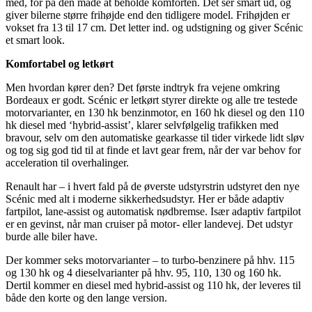
med, for på den måde at beholde komforten. Det ser smart ud, og
giver bilerne større frihøjde end den tidligere model. Frihøjden er
vokset fra 13 til 17 cm. Det letter ind. og udstigning og giver Scénic
et smart look.
Komfortabel og letkørt
Men hvordan kører den? Det første indtryk fra vejene omkring
Bordeaux er godt. Scénic er letkørt styrer direkte og alle tre testede
motorvarianter, en 130 hk benzinmotor, en 160 hk diesel og den 110
hk diesel med ‘hybrid-assist’, klarer selvfølgelig trafikken med
bravour, selv om den automatiske gearkasse til tider virkede lidt sløv
og tog sig god tid til at finde et lavt gear frem, når der var behov for
acceleration til overhalinger.
Renault har – i hvert fald på de øverste udstyrstrin udstyret den nye
Scénic med alt i moderne sikkerhedsudstyr. Her er både adaptiv
fartpilot, lane-assist og automatisk nødbremse. Især adaptiv fartpilot
er en gevinst, når man cruiser på motor- eller landevej. Det udstyr
burde alle biler have.
Der kommer seks motorvarianter – to turbo-benzinere på hhv. 115
og 130 hk og 4 dieselvarianter på hhv. 95, 110, 130 og 160 hk.
Dertil kommer en diesel med hybrid-assist og 110 hk, der leveres til
både den korte og den lange version.