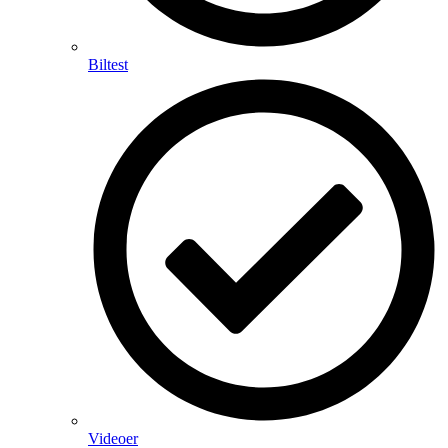
Biltest
Videoer