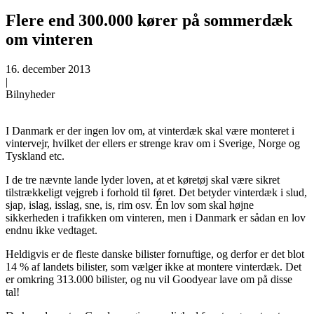
Flere end 300.000 kører på sommerdæk
om vinteren
16. december 2013
|
Bilnyheder
I Danmark er der ingen lov om, at vinterdæk skal være monteret i
vintervejr, hvilket der ellers er strenge krav om i Sverige, Norge og
Tyskland etc.
I de tre nævnte lande lyder loven, at et køretøj skal være sikret
tilstrækkeligt vejgreb i forhold til føret. Det betyder vinterdæk i slud,
sjap, islag, isslag, sne, is, rim osv. Én lov som skal højne
sikkerheden i trafikken om vinteren, men i Danmark er sådan en lov
endnu ikke vedtaget.
Heldigvis er de fleste danske bilister fornuftige, og derfor er det blot
14 % af landets bilister, som vælger ikke at montere vinterdæk. Det
er omkring 313.000 bilister, og nu vil Goodyear lave om på disse
tal!