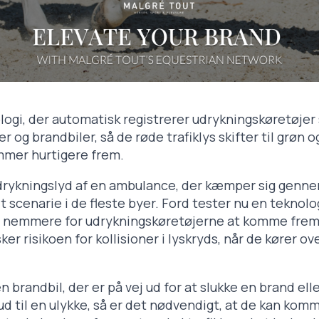
logi, der automatisk registrerer udrykningskøretøje
r og brandbiler, så de røde trafiklys skifter til grøn o
mer hurtigere frem.
rykningslyd af en ambulance, der kæmper sig genn
dt scenarie i de fleste byer. Ford tester nu en teknolog
et nemmere for udrykningskøretøjerne at komme frem
 risikoen for kollisioner i lyskryds, når de kører ove
 brandbil, der er på vej ud for at slukke en brand ell
ud til en ulykke, så er det nødvendigt, at de kan kom