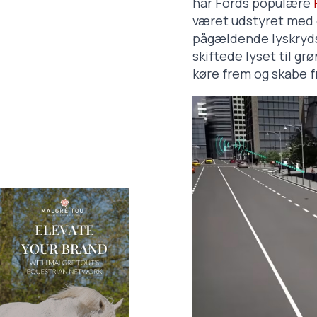
har Fords populære
været udstyret med 
pågældende lyskryds.
skiftede lyset til gr
køre frem og skabe f