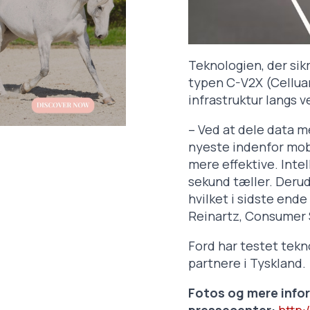
Teknologien, der sik
typen C-V2X (Celluar
infrastruktur langs v
– Ved at dele data m
nyeste indenfor mobil
mere effektive. Intell
sekund tæller. Derud
hvilket i sidste end
Reinartz, Consumer S
Ford har testet tekn
partnere i Tyskland.
Fotos og mere info