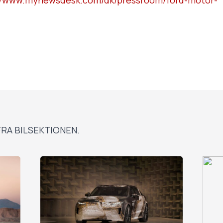
://www.mynewsdesk.com/dk/pressroom/ford-motor-
RA BILSEKTIONEN.