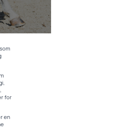
r som
g
em
i,
,
r for
er en
me