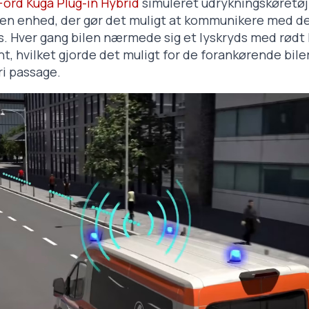
Ford Kuga Plug-in Hybrid
simuleret udrykningskøretøj
en enhed, der gør det muligt at kommunikere med d
 Hver gang bilen nærmede sig et lyskryds med rødt l
ønt, hvilket gjorde det muligt for de forankørende bile
ri passage.