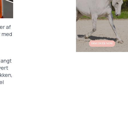
er af
r med
langt
vert
ikken,
el