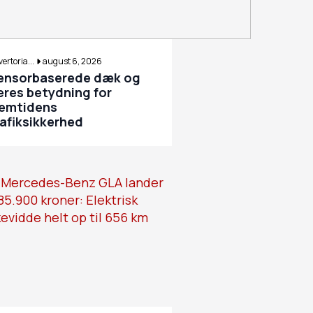
ertoria...
august 6, 2026
ensorbaserede dæk og
eres betydning for
remtidens
rafiksikkerhed