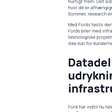
hurtigt frem. Det sids
hvor de er afhængige
Sommer, research en
Med Fords tests, der
Fords biler med infra
teknologiske projekt
ikke kun for kundern
Datadel
udrykni
infrastr
Ford har indtil nu te