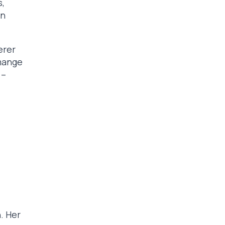
s,
in
erer
 mange
 –
. Her