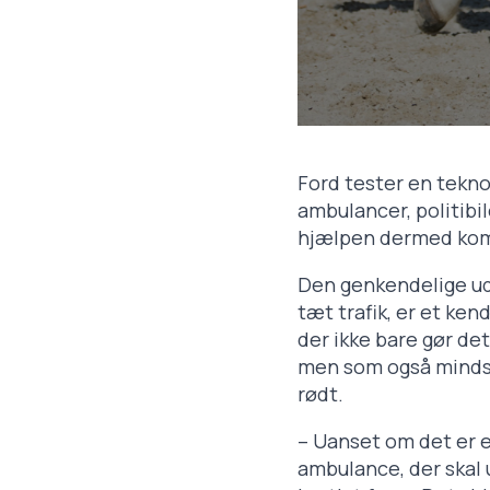
Ford tester en tekno
ambulancer, politibile
hjælpen dermed kom
Den genkendelige ud
tæt trafik, er et ken
der ikke bare gør d
men som også mindsker
rødt.
– Uanset om det er en
ambulance, der skal 