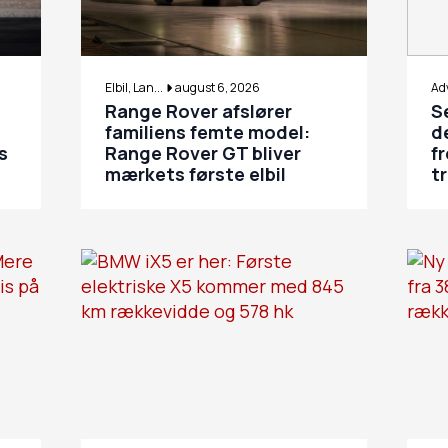
Elbil, Lan...
august 6, 2026
Adv
Range Rover afslører
S
familiens femte model:
d
s
Range Rover GT bliver
f
mærkets første elbil
t