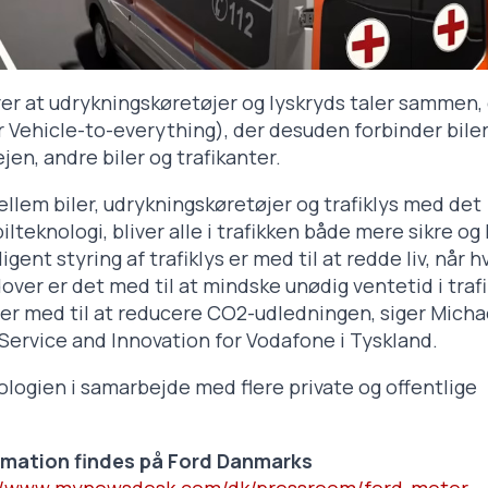
rer at udrykningskøretøjer og lyskryds taler sammen, 
 Vehicle-to-everything), der desuden forbinder bile
ejen, andre biler og trafikanter.
ellem biler, udrykningskøretøjer og trafiklys med det
teknologi, bliver alle i trafikken både mere sikre og 
igent styring af trafiklys er med til at redde liv, når h
over er det med til at mindske unødig ventetid i traf
e er med til at reducere CO2-udledningen, siger Micha
ervice and Innovation for Vodafone i Tyskland.
ologien i samarbejde med flere private og offentlige
rmation findes på Ford Danmarks