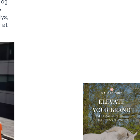
 og
e
ys,
r at