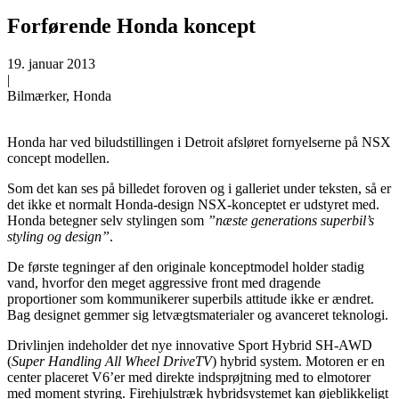
Forførende Honda koncept
19. januar 2013
|
Bilmærker, Honda
Honda har ved biludstillingen i Detroit afsløret fornyelserne på NSX
concept modellen.
Som det kan ses på billedet foroven og i galleriet under teksten, så er
det ikke et normalt Honda-design NSX-konceptet er udstyret med.
Honda betegner selv stylingen som
”næste generations superbil’s
styling og design”
.
De første tegninger af den originale konceptmodel holder stadig
vand, hvorfor den meget aggressive front med dragende
proportioner som kommunikerer superbils attitude ikke er ændret.
Bag designet gemmer sig letvægtsmaterialer og avanceret teknologi.
Drivlinjen indeholder det nye innovative Sport Hybrid SH-AWD
(
Super Handling All Wheel DriveTV
) hybrid system. Motoren er en
center placeret V6’er med direkte indsprøjtning med to elmotorer
med moment styring. Firehjulstræk hybridsystemet kan øjeblikkeligt