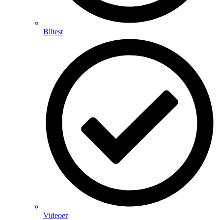
Biltest
Videoer