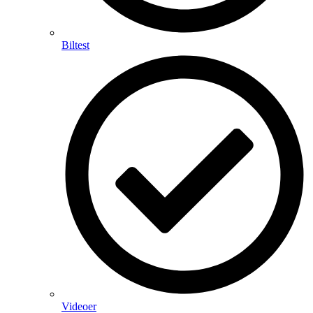
Biltest
Videoer