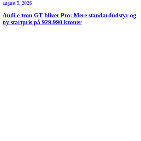
august 5, 2026
Audi e-tron GT bliver Pro: Mere standardudstyr og
ny startpris på 929.990 kroner