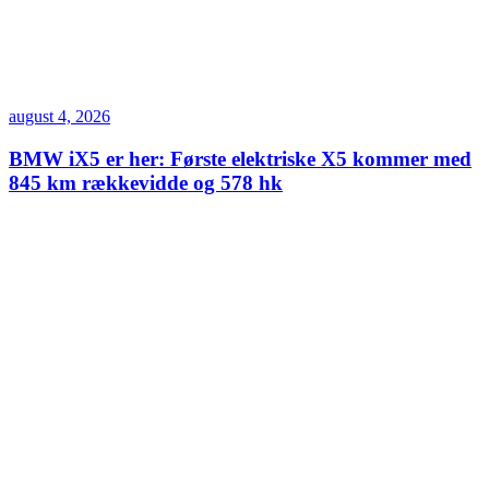
august 4, 2026
BMW iX5 er her: Første elektriske X5 kommer med
845 km rækkevidde og 578 hk