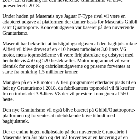
præsenteret i 2018.
Under huden på Maseratis nye Jaguar F-Type rival vil være en
adapteret udgave af platformen der danner basis for Maseratis Ghibli
samt Quattroporte. Konceptudgaven var baseret på den nuværende
Granturismo.
Maserati har bekræftet at indstigningsudgaven af den baghjulstrukne
Alfieri vil blive drevet af en 410-hestes turboladet 3.0-liters V6
motor, mens topmodellerne vil være firhjulstrukne og udstyret med
henholdsvis 450 og 520 hestekræfter. Motorprogrammet vil være
identisk for coupé og cabrioletudgaverne og priserne forventes at
starte fra omkring 1.5 millioner kroner.
Manglen på en V8 motor i Alfieri-programmet efterlader plads til en
helt ny Granturismo i 2018, da fabrikantens topmodel vil få kræfter
fra en turboladet 3.8-liters V8 der vil præstere i omegnen af 560
heste.
Den nye Granturismo vil også blive baseret på Ghibli/Quattroporte-
platformen og forventes at udelukkende blive tilbudt med
baghjulstræk.
Der er endnu ingen udløbsdato på den nuværende Grancabrio i
Maseratis fem-års plan og det må forventes at en lancering af en