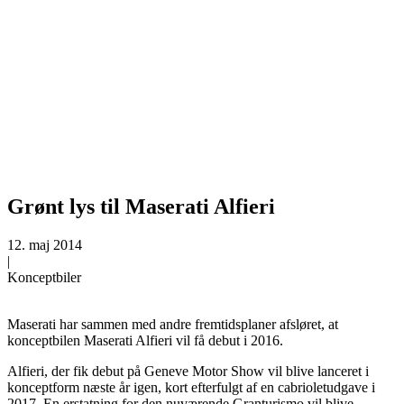
Grønt lys til Maserati Alfieri
12. maj 2014
|
Konceptbiler
Maserati har sammen med andre fremtidsplaner afsløret, at
konceptbilen Maserati Alfieri vil få debut i 2016.
Alfieri, der fik debut på Geneve Motor Show vil blive lanceret i
konceptform næste år igen, kort efterfulgt af en cabrioletudgave i
2017. En erstatning for den nuværende Granturismo vil blive