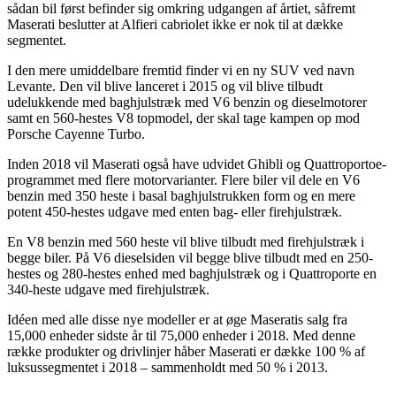
sådan bil først befinder sig omkring udgangen af årtiet, såfremt
Maserati beslutter at Alfieri cabriolet ikke er nok til at dække
segmentet.
I den mere umiddelbare fremtid finder vi en ny SUV ved navn
Levante. Den vil blive lanceret i 2015 og vil blive tilbudt
udelukkende med baghjulstræk med V6 benzin og dieselmotorer
samt en 560-hestes V8 topmodel, der skal tage kampen op mod
Porsche Cayenne Turbo.
Inden 2018 vil Maserati også have udvidet Ghibli og Quattroportoe-
programmet med flere motorvarianter. Flere biler vil dele en V6
benzin med 350 heste i basal baghjulstrukken form og en mere
potent 450-hestes udgave med enten bag- eller firehjulstræk.
En V8 benzin med 560 heste vil blive tilbudt med firehjulstræk i
begge biler. På V6 dieselsiden vil begge blive tilbudt med en 250-
hestes og 280-hestes enhed med baghjulstræk og i Quattroporte en
340-heste udgave med firehjulstræk.
Idéen med alle disse nye modeller er at øge Maseratis salg fra
15,000 enheder sidste år til 75,000 enheder i 2018. Med denne
række produkter og drivlinjer håber Maserati er dække 100 % af
luksussegmentet i 2018 – sammenholdt med 50 % i 2013.