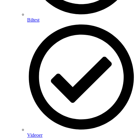
Biltest
Videoer