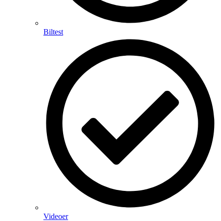
Biltest
Videoer