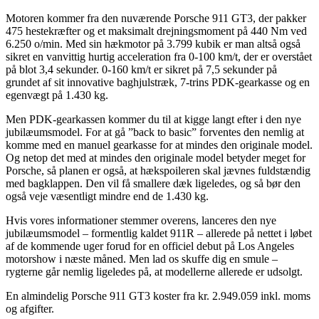
Motoren kommer fra den nuværende Porsche 911 GT3, der pakker
475 hestekræfter og et maksimalt drejningsmoment på 440 Nm ved
6.250 o/min. Med sin hækmotor på 3.799 kubik er man altså også
sikret en vanvittig hurtig acceleration fra 0-100 km/t, der er overstået
på blot 3,4 sekunder. 0-160 km/t er sikret på 7,5 sekunder på
grundet af sit innovative baghjulstræk, 7-trins PDK-gearkasse og en
egenvægt på 1.430 kg.
Men PDK-gearkassen kommer du til at kigge langt efter i den nye
jubilæumsmodel. For at gå ”back to basic” forventes den nemlig at
komme med en manuel gearkasse for at mindes den originale model.
Og netop det med at mindes den originale model betyder meget for
Porsche, så planen er også, at hækspoileren skal jævnes fuldstændig
med bagklappen. Den vil få smallere dæk ligeledes, og så bør den
også veje væsentligt mindre end de 1.430 kg.
Hvis vores informationer stemmer overens, lanceres den nye
jubilæumsmodel – formentlig kaldet 911R – allerede på nettet i løbet
af de kommende uger forud for en officiel debut på Los Angeles
motorshow i næste måned. Men lad os skuffe dig en smule –
rygterne går nemlig ligeledes på, at modellerne allerede er udsolgt.
En almindelig Porsche 911 GT3 koster fra kr. 2.949.059 inkl. moms
og afgifter.