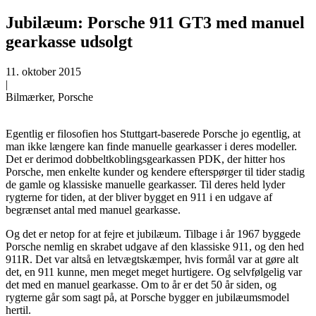
Jubilæum: Porsche 911 GT3 med manuel
gearkasse udsolgt
11. oktober 2015
|
Bilmærker, Porsche
Egentlig er filosofien hos Stuttgart-baserede Porsche jo egentlig, at
man ikke længere kan finde manuelle gearkasser i deres modeller.
Det er derimod dobbeltkoblingsgearkassen PDK, der hitter hos
Porsche, men enkelte kunder og kendere efterspørger til tider stadig
de gamle og klassiske manuelle gearkasser. Til deres held lyder
rygterne for tiden, at der bliver bygget en 911 i en udgave af
begrænset antal med manuel gearkasse.
Og det er netop for at fejre et jubilæum. Tilbage i år 1967 byggede
Porsche nemlig en skrabet udgave af den klassiske 911, og den hed
911R. Det var altså en letvægtskæmper, hvis formål var at gøre alt
det, en 911 kunne, men meget meget hurtigere. Og selvfølgelig var
det med en manuel gearkasse. Om to år er det 50 år siden, og
rygterne går som sagt på, at Porsche bygger en jubilæumsmodel
hertil.