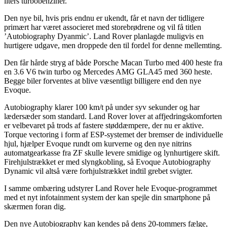
liters turbobenziner.
Den nye bil, hvis pris endnu er ukendt, får et navn der tidligere
primært har været associeret med storebrødrene og vil få titlen
’Autobiography Dyanmic’. Land Rover planlagde muligvis en
hurtigere udgave, men droppede den til fordel for denne mellemting.
Den får hårde stryg af både Porsche Macan Turbo med 400 heste fra
en 3.6 V6 twin turbo og Mercedes AMG GLA45 med 360 heste.
Begge biler forventes at blive væsentligt billigere end den nye
Evoque.
Autobiography klarer 100 km/t på under syv sekunder og har
lædersæder som standard. Land Rover lover at affjedringskomforten
er velbevaret på trods af fastere støddæmpere, der nu er aktive.
Torque vectoring i form af ESP-systemet der bremser de individuelle
hjul, hjælper Evoque rundt om kurverne og den nye nitrins
automatgearkasse fra ZF skulle levere smidige og lynhurtigere skift.
Firehjulstrækket er med slyngkobling, så Evoque Autobiography
Dynamic vil altså være forhjulstrækket indtil grebet svigter.
I samme ombæring udstyrer Land Rover hele Evoque-programmet
med et nyt infotainment system der kan spejle din smartphone på
skærmen foran dig.
Den nye Autobiography kan kendes på dens 20-tommers fælge,