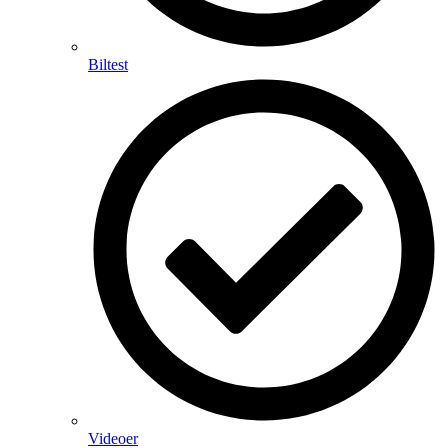
Biltest
Videoer