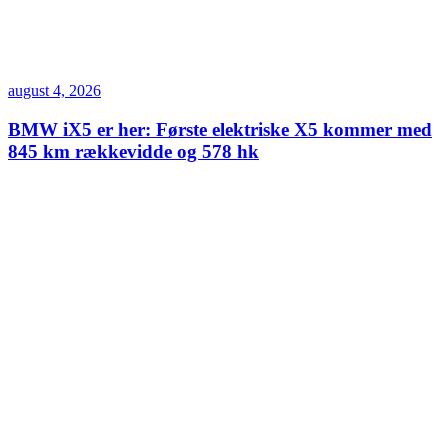
august 4, 2026
BMW iX5 er her: Første elektriske X5 kommer med
845 km rækkevidde og 578 hk