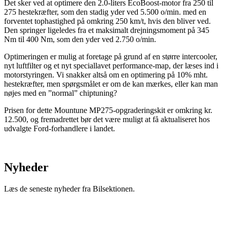
Det sker ved at optimere den 2.0-liters EcoBoost-motor fra 250 til
275 hestekræfter, som den stadig yder ved 5.500 o/min. med en
forventet tophastighed på omkring 250 km/t, hvis den bliver ved.
Den springer ligeledes fra et maksimalt drejningsmoment på 345
Nm til 400 Nm, som den yder ved 2.750 o/min.
Optimeringen er mulig at foretage på grund af en større intercooler,
nyt luftfilter og et nyt speciallavet performance-map, der læses ind i
motorstyringen. Vi snakker altså om en optimering på 10% mht.
hestekræfter, men spørgsmålet er om de kan mærkes, eller kan man
nøjes med en ”normal” chiptuning?
Prisen for dette Mountune MP275-opgraderingskit er omkring kr.
12.500, og fremadrettet bør det være muligt at få aktualiseret hos
udvalgte Ford-forhandlere i landet.
Nyheder
Læs de seneste nyheder fra Bilsektionen.