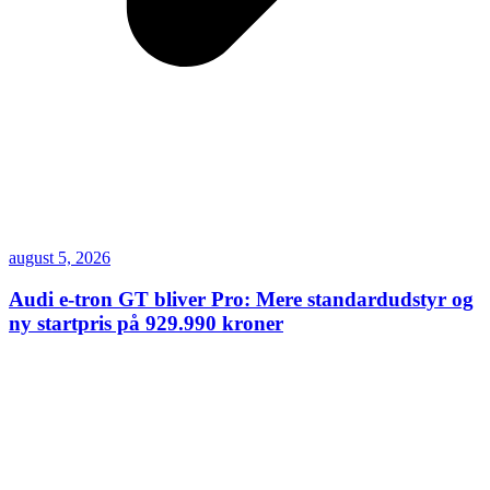
august 5, 2026
Audi e-tron GT bliver Pro: Mere standardudstyr og
ny startpris på 929.990 kroner