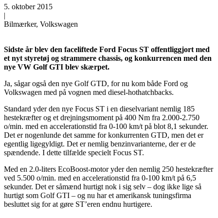
5. oktober 2015
|
Bilmærker, Volkswagen
Sidste år blev den faceliftede Ford Focus ST offentliggjort med
et nyt styretøj og strammere chassis, og konkurrencen med den
nye VW Golf GTI blev skærpet.
Ja, sågar også den nye Golf GTD, for nu kom både Ford og
Volkswagen med på vognen med diesel-hothatchbacks.
Standard yder den nye Focus ST i en dieselvariant nemlig 185
hestekræfter og et drejningsmoment på 400 Nm fra 2.000-2.750
o/min. med en accelerationstid fra 0-100 km/t på blot 8,1 sekunder.
Det er nogenlunde det samme for konkurrenten GTD, men det er
egentlig ligegyldigt. Det er nemlig benzinvarianterne, der er de
spændende. I dette tilfælde specielt Focus ST.
Med en 2.0-liters EcoBoost-motor yder den nemlig 250 hestekræfter
ved 5.500 o/min. med en accelerationstid fra 0-100 km/t på 6,5
sekunder. Det er såmænd hurtigt nok i sig selv – dog ikke lige så
hurtigt som Golf GTI – og nu har et amerikansk tuningsfirma
besluttet sig for at gøre ST’eren endnu hurtigere.