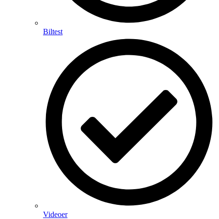
Biltest
Videoer