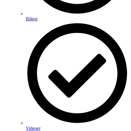
Biltest
Videoer