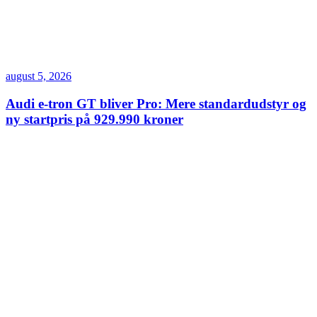
august 5, 2026
Audi e-tron GT bliver Pro: Mere standardudstyr og
ny startpris på 929.990 kroner