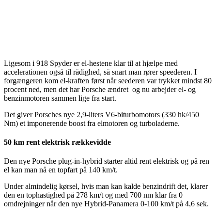
Ligesom i 918 Spyder er el-hestene klar til at hjælpe med
accelerationen også til rådighed, så snart man rører speederen. I
forgængeren kom el-kraften først når seederen var trykket mindst 80
procent ned, men det har Porsche ændret og nu arbejder el- og
benzinmotoren sammen lige fra start.
Det giver Porsches nye 2,9-liters V6-biturbomotors (330 hk/450
Nm) et imponerende boost fra elmotoren og turboladerne.
50 km rent elektrisk rækkevidde
Den nye Porsche plug-in-hybrid starter altid rent elektrisk og på ren
el kan man nå en topfart på 140 km/t.
Under almindelig kørsel, hvis man kan kalde benzindrift det, klarer
den en tophastighed på 278 km/t og med 700 nm klar fra 0
omdrejninger når den nye Hybrid-Panamera 0-100 km/t på 4,6 sek.