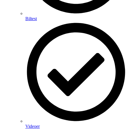
Biltest
Videoer