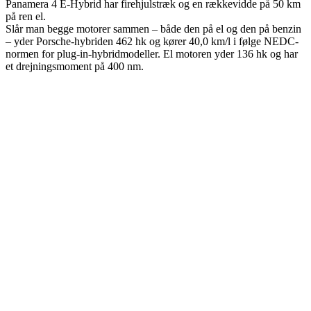
Panamera 4 E-Hybrid har firehjulstræk og en rækkevidde på 50 km
på ren el.
Slår man begge motorer sammen – både den på el og den på benzin
– yder Porsche-hybriden 462 hk og kører 40,0 km/l i følge NEDC-
normen for plug-in-hybridmodeller. El motoren yder 136 hk og har
et drejningsmoment på 400 nm.