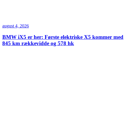
august 4, 2026
BMW iX5 er her: Første elektriske X5 kommer med
845 km rækkevidde og 578 hk