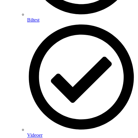
Biltest
Videoer