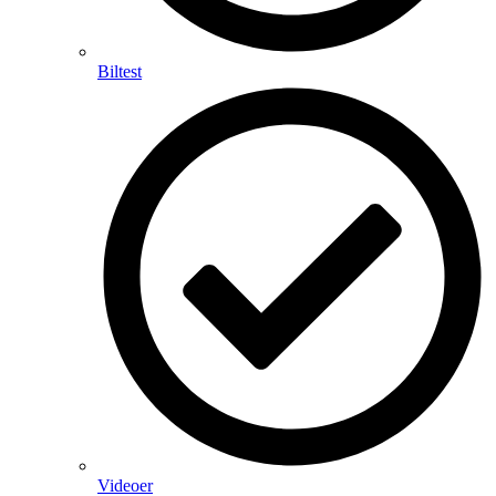
Biltest
Videoer