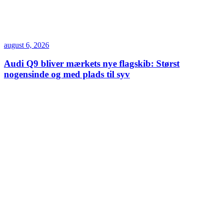
august 6, 2026
Audi Q9 bliver mærkets nye flagskib: Størst
nogensinde og med plads til syv