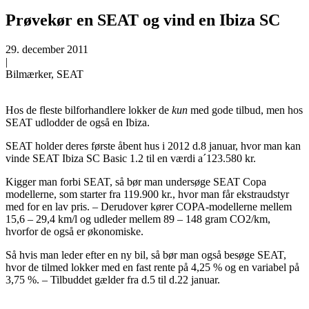
Prøvekør en SEAT og vind en Ibiza SC
29. december 2011
|
Bilmærker, SEAT
Hos de fleste bilforhandlere lokker de
kun
med gode tilbud, men hos
SEAT udlodder de også en Ibiza.
SEAT holder deres første åbent hus i 2012 d.8 januar, hvor man kan
vinde SEAT Ibiza SC Basic 1.2 til en værdi a´123.580 kr.
Kigger man forbi SEAT, så bør man undersøge SEAT Copa
modellerne, som starter fra 119.900 kr., hvor man får ekstraudstyr
med for en lav pris. – Derudover kører COPA-modellerne mellem
15,6 – 29,4 km/l og udleder mellem 89 – 148 gram CO2/km,
hvorfor de også er økonomiske.
Så hvis man leder efter en ny bil, så bør man også besøge SEAT,
hvor de tilmed lokker med en fast rente på 4,25 % og en variabel på
3,75 %. – Tilbuddet gælder fra d.5 til d.22 januar.