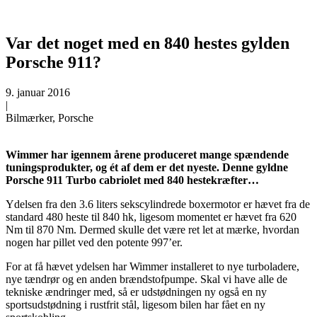
Var det noget med en 840 hestes gylden
Porsche 911?
9. januar 2016
|
Bilmærker, Porsche
Wimmer har igennem årene produceret mange spændende
tuningsprodukter, og ét af dem er det nyeste. Denne gyldne
Porsche 911 Turbo cabriolet med 840 hestekræfter…
Ydelsen fra den 3.6 liters sekscylindrede boxermotor er hævet fra de
standard 480 heste til 840 hk, ligesom momentet er hævet fra 620
Nm til 870 Nm. Dermed skulle det være ret let at mærke, hvordan
nogen har pillet ved den potente 997’er.
For at få hævet ydelsen har Wimmer installeret to nye turboladere,
nye tændrør og en anden brændstofpumpe. Skal vi have alle de
tekniske ændringer med, så er udstødningen ny også en ny
sportsudstødning i rustfrit stål, ligesom bilen har fået en ny