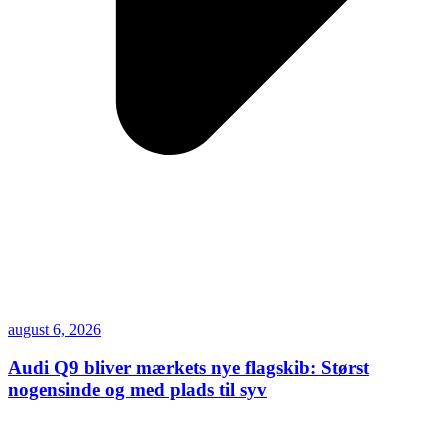
august 6, 2026
Audi Q9 bliver mærkets nye flagskib: Størst
nogensinde og med plads til syv