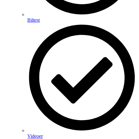
Biltest
Videoer