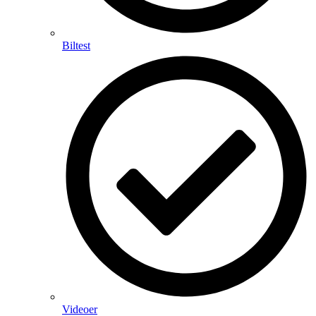
Biltest
Videoer