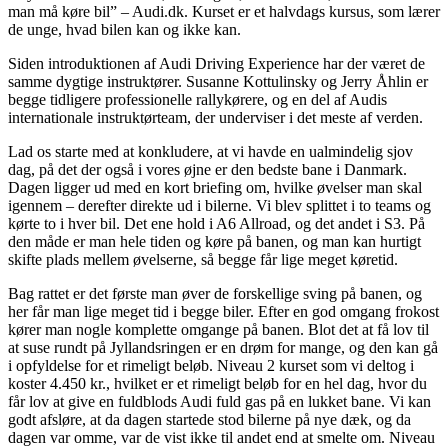
man må køre bil” – Audi.dk. Kurset er et halvdags kursus, som lærer
de unge, hvad bilen kan og ikke kan.
Siden introduktionen af Audi Driving Experience har der været de
samme dygtige instruktører. Susanne Kottulinsky og Jerry Åhlin er
begge tidligere professionelle rallykørere, og en del af Audis
internationale instruktørteam, der underviser i det meste af verden.
Lad os starte med at konkludere, at vi havde en ualmindelig sjov
dag, på det der også i vores øjne er den bedste bane i Danmark.
Dagen ligger ud med en kort briefing om, hvilke øvelser man skal
igennem – derefter direkte ud i bilerne. Vi blev splittet i to teams og
kørte to i hver bil. Det ene hold i A6 Allroad, og det andet i S3. På
den måde er man hele tiden og køre på banen, og man kan hurtigt
skifte plads mellem øvelserne, så begge får lige meget køretid.
Bag rattet er det første man øver de forskellige sving på banen, og
her får man lige meget tid i begge biler. Efter en god omgang frokost
kører man nogle komplette omgange på banen. Blot det at få lov til
at suse rundt på Jyllandsringen er en drøm for mange, og den kan gå
i opfyldelse for et rimeligt beløb. Niveau 2 kurset som vi deltog i
koster 4.450 kr., hvilket er et rimeligt beløb for en hel dag, hvor du
får lov at give en fuldblods Audi fuld gas på en lukket bane. Vi kan
godt afsløre, at da dagen startede stod bilerne på nye dæk, og da
dagen var omme, var de vist ikke til andet end at smelte om. Niveau