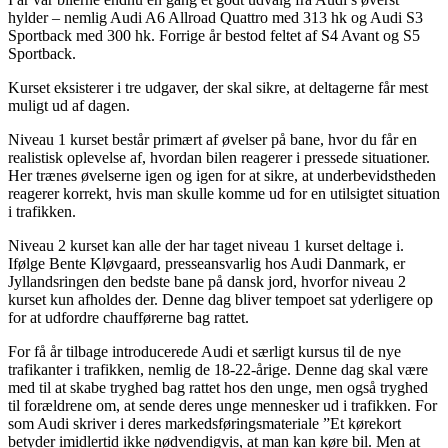
hylder – nemlig Audi A6 Allroad Quattro med 313 hk og Audi S3
Sportback med 300 hk. Forrige år bestod feltet af S4 Avant og S5
Sportback.
Kurset eksisterer i tre udgaver, der skal sikre, at deltagerne får mest
muligt ud af dagen.
Niveau 1 kurset består primært af øvelser på bane, hvor du får en
realistisk oplevelse af, hvordan bilen reagerer i pressede situationer.
Her trænes øvelserne igen og igen for at sikre, at underbevidstheden
reagerer korrekt, hvis man skulle komme ud for en utilsigtet situation
i trafikken.
Niveau 2 kurset kan alle der har taget niveau 1 kurset deltage i.
Ifølge Bente Kløvgaard, presseansvarlig hos Audi Danmark, er
Jyllandsringen den bedste bane på dansk jord, hvorfor niveau 2
kurset kun afholdes der. Denne dag bliver tempoet sat yderligere op
for at udfordre chaufførerne bag rattet.
For få år tilbage introducerede Audi et særligt kursus til de nye
trafikanter i trafikken, nemlig de 18-22-årige. Denne dag skal være
med til at skabe tryghed bag rattet hos den unge, men også tryghed
til forældrene om, at sende deres unge mennesker ud i trafikken. For
som Audi skriver i deres markedsføringsmateriale ”Et kørekort
betyder imidlertid ikke nødvendigvis, at man kan køre bil. Men at