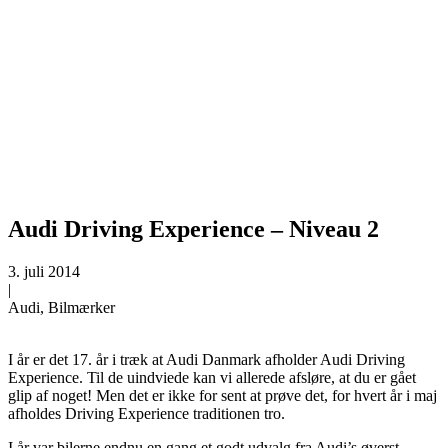
Audi Driving Experience – Niveau 2
3. juli 2014
|
Audi, Bilmærker
I år er det 17. år i træk at Audi Danmark afholder Audi Driving
Experience. Til de uindviede kan vi allerede afsløre, at du er gået
glip af noget! Men det er ikke for sent at prøve det, for hvert år i maj
afholdes Driving Experience traditionen tro.
I år var bilerne endnu en gang et godt udvalg fra Audi’s øverst