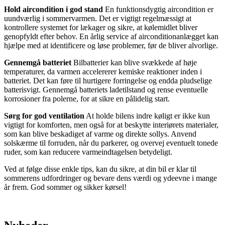
Hold aircondition i god stand
En funktionsdygtig aircondition er
uundværlig i sommervarmen. Det er vigtigt regelmæssigt at
kontrollere systemet for lækager og sikre, at kølemidlet bliver
genopfyldt efter behov. En årlig service af airconditionanlægget kan
hjælpe med at identificere og løse problemer, før de bliver alvorlige.
Gennemgå batteriet
Bilbatterier kan blive svækkede af høje
temperaturer, da varmen accelererer kemiske reaktioner inden i
batteriet. Det kan føre til hurtigere forringelse og endda pludselige
batterisvigt. Gennemgå batteriets ladetilstand og rense eventuelle
korrosioner fra polerne, for at sikre en pålidelig start.
Sørg for god ventilation
At holde bilens indre køligt er ikke kun
vigtigt for komforten, men også for at beskytte interiørets materialer,
som kan blive beskadiget af varme og direkte sollys. Anvend
solskærme til forruden, når du parkerer, og overvej eventuelt tonede
ruder, som kan reducere varmeindtagelsen betydeligt.
Ved at følge disse enkle tips, kan du sikre, at din bil er klar til
sommerens udfordringer og bevare dens værdi og ydeevne i mange
år frem. God sommer og sikker kørsel!