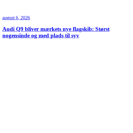
august 6, 2026
Audi Q9 bliver mærkets nye flagskib: Størst
nogensinde og med plads til syv