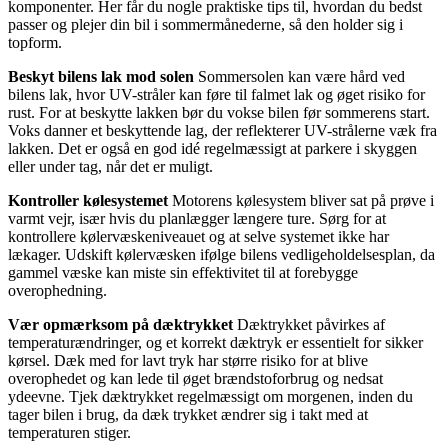
komponenter. Her får du nogle praktiske tips til, hvordan du bedst
passer og plejer din bil i sommermånederne, så den holder sig i
topform.
Beskyt bilens lak mod solen
Sommersolen kan være hård ved
bilens lak, hvor UV-stråler kan føre til falmet lak og øget risiko for
rust. For at beskytte lakken bør du vokse bilen før sommerens start.
Voks danner et beskyttende lag, der reflekterer UV-strålerne væk fra
lakken. Det er også en god idé regelmæssigt at parkere i skyggen
eller under tag, når det er muligt.
Kontroller kølesystemet
Motorens kølesystem bliver sat på prøve i
varmt vejr, især hvis du planlægger længere ture. Sørg for at
kontrollere kølervæskeniveauet og at selve systemet ikke har
lækager. Udskift kølervæsken ifølge bilens vedligeholdelsesplan, da
gammel væske kan miste sin effektivitet til at forebygge
overophedning.
Vær opmærksom på dæktrykket
Dæktrykket påvirkes af
temperaturændringer, og et korrekt dæktryk er essentielt for sikker
kørsel. Dæk med for lavt tryk har større risiko for at blive
overophedet og kan lede til øget brændstoforbrug og nedsat
ydeevne. Tjek dæktrykket regelmæssigt om morgenen, inden du
tager bilen i brug, da dæk trykket ændrer sig i takt med at
temperaturen stiger.