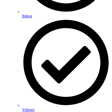
Biltest
Videoer