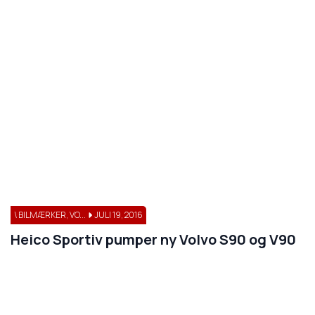
\ BILMÆRKER, VO...
JULI 19, 2016
Heico Sportiv pumper ny Volvo S90 og V90