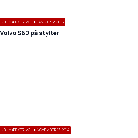
\ BILMÆRKER, VO...
JANUAR 12, 2015
Volvo S60 på stylter
\ BILMÆRKER, VO...
NOVEMBER 13, 2014