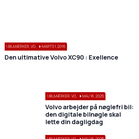
\ BILMÆRKER, VO...
MARTS 1, 2016
Den ultimative Volvo XC90 : Exellence
\ BILMÆRKER, VO...
MAJ 16, 2025
Volvo arbejder på nøglefri bil:
den digitale bilnøgle skal
lette din dagligdag
\ BILMÆRKER, VO...
MAJ 16, 2025