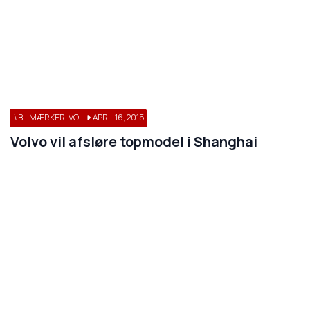
\ BILMÆRKER, VO...
APRIL 16, 2015
Volvo vil afsløre topmodel i Shanghai