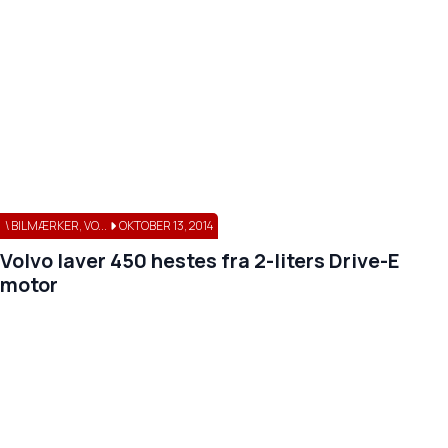
\ BILMÆRKER, VO...
OKTOBER 13, 2014
Volvo laver 450 hestes fra 2-liters Drive-E
motor