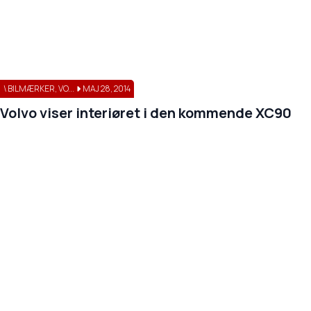
\ BILMÆRKER, VO...
MAJ 28, 2014
Volvo viser interiøret i den kommende XC90