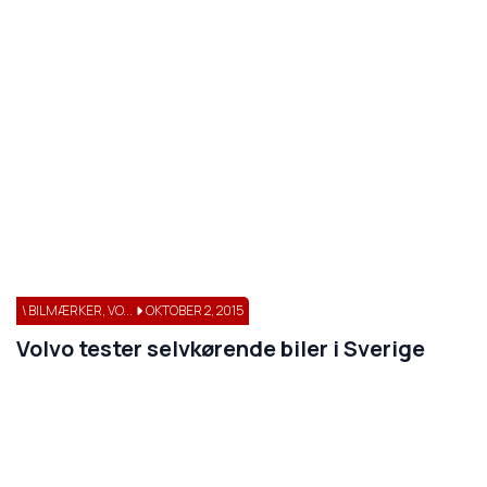
\ BILMÆRKER, VO...
OKTOBER 2, 2015
Volvo tester selvkørende biler i Sverige