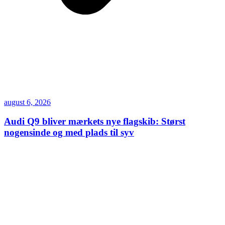
august 6, 2026
Audi Q9 bliver mærkets nye flagskib: Størst
nogensinde og med plads til syv