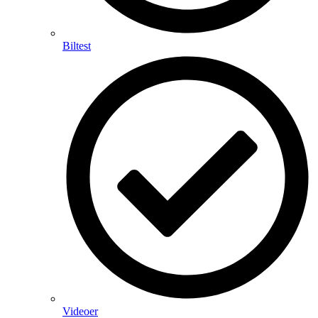
Biltest
Videoer