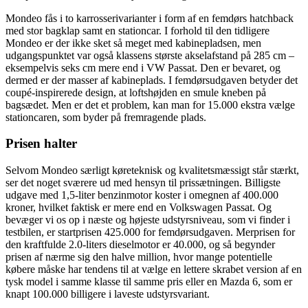
Mondeo fås i to karrosserivarianter i form af en femdørs hatchback
med stor bagklap samt en stationcar. I forhold til den tidligere
Mondeo er der ikke sket så meget med kabinepladsen, men
udgangspunktet var også klassens største akselafstand på 285 cm –
eksempelvis seks cm mere end i VW Passat. Den er bevaret, og
dermed er der masser af kabineplads. I femdørsudgaven betyder det
coupé-inspirerede design, at loftshøjden en smule kneben på
bagsædet. Men er det et problem, kan man for 15.000 ekstra vælge
stationcaren, som byder på fremragende plads.
Prisen halter
Selvom Mondeo særligt køreteknisk og kvalitetsmæssigt står stærkt,
ser det noget sværere ud med hensyn til prissætningen. Billigste
udgave med 1,5-liter benzinmotor koster i omegnen af 400.000
kroner, hvilket faktisk er mere end en Volkswagen Passat. Og
bevæger vi os op i næste og højeste udstyrsniveau, som vi finder i
testbilen, er startprisen 425.000 for femdørsudgaven. Merprisen for
den kraftfulde 2.0-liters dieselmotor er 40.000, og så begynder
prisen af nærme sig den halve million, hvor mange potentielle
købere måske har tendens til at vælge en lettere skrabet version af en
tysk model i samme klasse til samme pris eller en Mazda 6, som er
knapt 100.000 billigere i laveste udstyrsvariant.