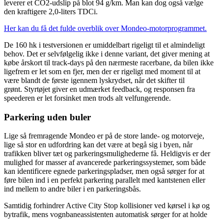
leverer et CO2-udslip på blot 94 g/km. Man kan dog også vælge
den kraftigere 2,0-liters TDCi.
Her kan du få det fulde overblik over Mondeo-motorprogrammet.
De 160 hk i testversionen er umiddelbart rigeligt til et almindeligt
behov. Det er selvfølgelig ikke i denne variant, det giver mening at
købe årskort til track-days på den nærmeste racerbane, da bilen ikke
ligefrem er let som en fjer, men der er rigeligt med moment til at
være blandt de første igennem lyskrydset, når det skifter til
grønt. Styrtøjet giver en udmærket feedback, og responsen fra
speederen er let forsinket men trods alt velfungerende.
Parkering uden buler
Lige så fremragende Mondeo er på de store lande- og motorveje,
lige så stor en udfordring kan det være at begå sig i byen, når
trafikken bliver tæt og parkeringsmulighederne få. Heldigvis er der
mulighed for masser af avancerede parkeringssystemer, som både
kan identificere egnede parkeringspladser, men også sørger for at
føre bilen ind i en perfekt parkering parallelt med kantstenen eller
ind mellem to andre biler i en parkeringsbås.
Samtidig forhindrer Active City Stop kollisioner ved kørsel i kø og
bytrafik, mens vognbaneassistenten automatisk sørger for at holde