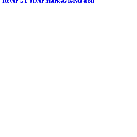
Rover GT bliver mærkets første elbil