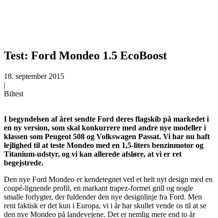
Test: Ford Mondeo 1.5 EcoBoost
18. september 2015
|
Biltest
I begyndelsen af året sendte Ford deres flagskib på markedet i
en ny version, som skal konkurrere med andre nye modeller i
klassen som Peugeot 508 og Volkswagen Passat. Vi har nu haft
lejlighed til at teste Mondeo med en 1,5-liters benzinmotor og
Titanium-udstyr, og vi kan allerede afsløre, at vi er ret
begejstrede
.
Den nye Ford Mondeo er kendetegnet ved et helt nyt design med en
coupé-lignende profil, en markant trapez-formet grill og nogle
smalle forlygter, der fuldender den nye designlinje fra Ford. Men
rent faktisk er det kun i Europa, vi i år har skullet vende os til at se
den nye Mondeo på landevejene. Det er nemlig mere end to år