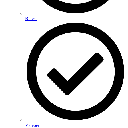
Biltest
Videoer