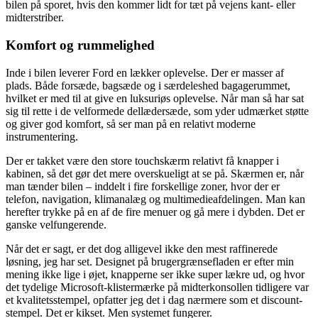
bilen på sporet, hvis den kommer lidt for tæt på vejens kant- eller
midterstriber.
Komfort og rummelighed
Inde i bilen leverer Ford en lækker oplevelse. Der er masser af
plads. Både forsæde, bagsæde og i særdeleshed bagagerummet,
hvilket er med til at give en luksuriøs oplevelse. Når man så har sat
sig til rette i de velformede dellædersæde, som yder udmærket støtte
og giver god komfort, så ser man på en relativt moderne
instrumentering.
Der er takket være den store touchskærm relativt få knapper i
kabinen, så det gør det mere overskueligt at se på. Skærmen er, når
man tænder bilen – inddelt i fire forskellige zoner, hvor der er
telefon, navigation, klimanalæg og multimedieafdelingen. Man kan
herefter trykke på en af de fire menuer og gå mere i dybden. Det er
ganske velfungerende.
Når det er sagt, er det dog alligevel ikke den mest raffinerede
løsning, jeg har set. Designet på brugergrænsefladen er efter min
mening ikke lige i øjet, knapperne ser ikke super lækre ud, og hvor
det tydelige Microsoft-klistermærke på midterkonsollen tidligere var
et kvalitetsstempel, opfatter jeg det i dag nærmere som et discount-
stempel. Det er kikset. Men systemet fungerer.