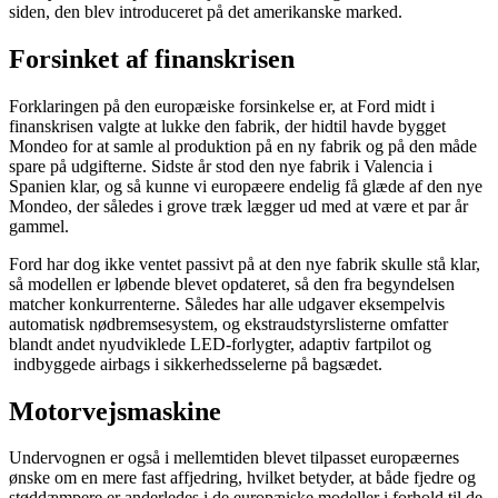
siden, den blev introduceret på det amerikanske marked.
Forsinket af finanskrisen
Forklaringen på den europæiske forsinkelse er, at Ford midt i
finanskrisen valgte at lukke den fabrik, der hidtil havde bygget
Mondeo for at samle al produktion på en ny fabrik og på den måde
spare på udgifterne. Sidste år stod den nye fabrik i Valencia i
Spanien klar, og så kunne vi europæere endelig få glæde af den nye
Mondeo, der således i grove træk lægger ud med at være et par år
gammel.
Ford har dog ikke ventet passivt på at den nye fabrik skulle stå klar,
så modellen er løbende blevet opdateret, så den fra begyndelsen
matcher konkurrenterne. Således har alle udgaver eksempelvis
automatisk nødbremsesystem, og ekstraudstyrslisterne omfatter
blandt andet nyudviklede LED-forlygter, adaptiv fartpilot og
indbyggede airbags i sikkerhedsselerne på bagsædet.
Motorvejsmaskine
Undervognen er også i mellemtiden blevet tilpasset europæernes
ønske om en mere fast affjedring, hvilket betyder, at både fjedre og
støddæmpere er anderledes i de europæiske modeller i forhold til de