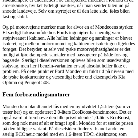
amerikanske, hvilket tydeligt mærkes, når man sender bilen ud på
snoede landeveje. Selv om styrtøjet er til den lette side, føles bilen
fast og stabil.
Og på motorvejene mærker man for alvor en af Mondeoens styrker.
Et særligt fokusområde hos Fords ingeniører har nemlig været
støjniveauet i kabinen. Alle huller, ledninger og samlinger er blevet
isoleret, og mellem motorrummet og kabinen er isoleringen ligeledes
forøget. Det betyder, at selv ved tyske motorvejshastigheder er det
muligt at føre dæmpede samtaler med passagerer på både for- og
bagsæde. Særligt i dieselversionen opleves bilen som usædvanligt
støjsvag, men her i benzin-varianten er støj absolut heller ikke et
problem. På dette punkt er Ford Mondeo nu fuldt ud på niveau med
de tyske konkurrenter og væsentligt bedre end eksempelvis Kia
Optima og Peugeot 508.
Fem forbrændingsmotorer
Mondeo kan blandt andet fås med en nyudviklet 1,5-liters (som vi
tester her) og en opdateret 2,0-liters EcoBoost-benzinmotor. Det er
også værd at fremhæve den lille prisvindende 1,0-liters EcoBoost,
som dog nok mest af alt er bragt i spil i Mondeo for at sænke prisen
på den billigste variant. På dieselsiden finder vi blandt andet en
særlig ECOnetic-model med en 1,6-liters TDCi-diselmotor, som