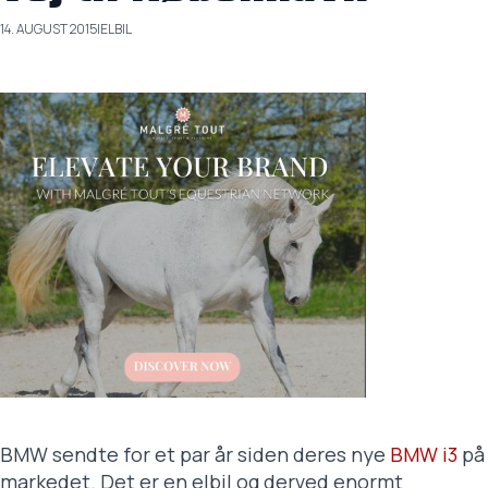
14. AUGUST 2015
|
ELBIL
BMW sendte for et par år siden deres nye
BMW i3
på
markedet. Det er en elbil og derved enormt