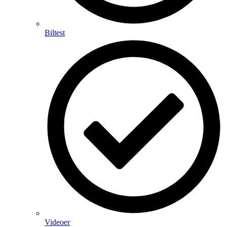
Biltest
Videoer