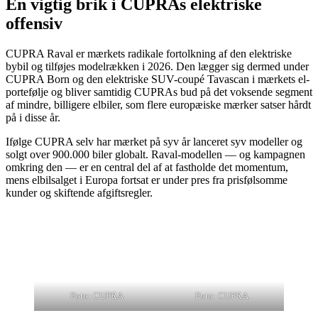
En vigtig brik i CUPRAs elektriske
offensiv
CUPRA Raval er mærkets radikale fortolkning af den elektriske
bybil og tilføjes modelrækken i 2026. Den lægger sig dermed under
CUPRA Born og den elektriske SUV-coupé Tavascan i mærkets el-
portefølje og bliver samtidig CUPRAs bud på det voksende segment
af mindre, billigere elbiler, som flere europæiske mærker satser hårdt
på i disse år.
Ifølge CUPRA selv har mærket på syv år lanceret syv modeller og
solgt over 900.000 biler globalt. Raval-modellen — og kampagnen
omkring den — er en central del af at fastholde det momentum,
mens elbilsalget i Europa fortsat er under pres fra prisfølsomme
kunder og skiftende afgiftsregler.
Foto: CUPRA
Foto: CUPRA